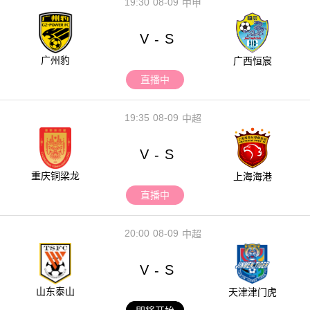
19:30
08-09
中甲
V
S
-
广州豹
广西恒宸
直播中
19:35
08-09
中超
V
S
-
重庆铜梁龙
上海海港
直播中
20:00
08-09
中超
V
S
-
山东泰山
天津津门虎