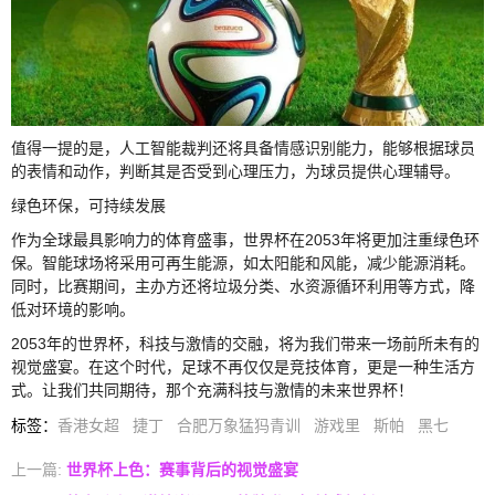
值得一提的是，人工智能裁判还将具备情感识别能力，能够根据球员
的表情和动作，判断其是否受到心理压力，为球员提供心理辅导。
绿色环保，可持续发展
作为全球最具影响力的体育盛事，世界杯在2053年将更加注重绿色环
保。智能球场将采用可再生能源，如太阳能和风能，减少能源消耗。
同时，比赛期间，主办方还将垃圾分类、水资源循环利用等方式，降
低对环境的影响。
2053年的世界杯，科技与激情的交融，将为我们带来一场前所未有的
视觉盛宴。在这个时代，足球不再仅仅是竞技体育，更是一种生活方
式。让我们共同期待，那个充满科技与激情的未来世界杯！
标签
：
香港女超
捷丁
合肥万象猛犸青训
游戏里
斯帕
黑七
上一篇:
世界杯上色：赛事背后的视觉盛宴