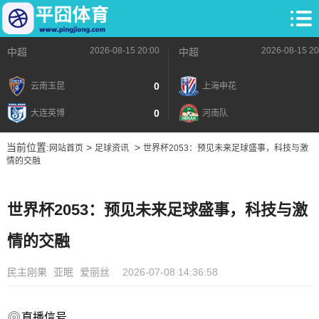
2026-08-15 20:00
2026-08-15 20
中超
中超
0
云南玉昆
上海申花
0
大连英博
河南队
当前位置:
>
>
网站首页
足球资讯
世界杯2053：预见未来足球盛事，科技与激
情的交融
世界杯2053：预见未来足球盛事，科技与激
情的交融
民主刚果
亚眠
爱丽丝
2026-07-08 14:36:58
直播信号