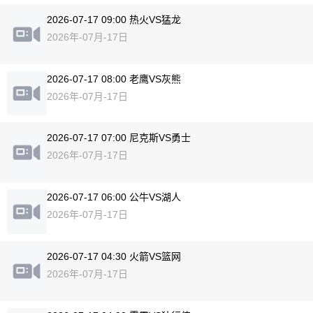
2026-07-17 09:00 热火VS猛龙
2026年-07月-17日
2026-07-17 08:00 老鹰VS灰熊
2026年-07月-17日
2026-07-17 07:00 尼克斯VS勇士
2026年-07月-17日
2026-07-17 06:00 公牛VS湖人
2026年-07月-17日
2026-07-17 04:30 火箭VS篮网
2026年-07月-17日