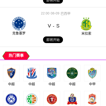
即将开始
22:00
08-09
巴西甲
V
S
-
克鲁塞罗
米拉索
即将开始
热门赛事
中超
中超
中超
中超
中甲