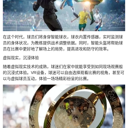
在这个时代，球员们将身穿智能球衣，球衣内置传感器，实时监测球
员的身体状况，为教练提供战术调整依据。同时，智能头盔将帮助球
员在比赛中更好地了解场上的局势，提高进攻和防守的效率。
虚拟现实，沉浸体验
随着虚拟现实技术的成熟，球迷们在家中就能享受到如同现场观赛般
的沉浸式体验。VR设备，球迷可以自由选择观看比赛的视角，甚至可
以与虚拟球员互动，体验一场场精彩纷呈的比赛。