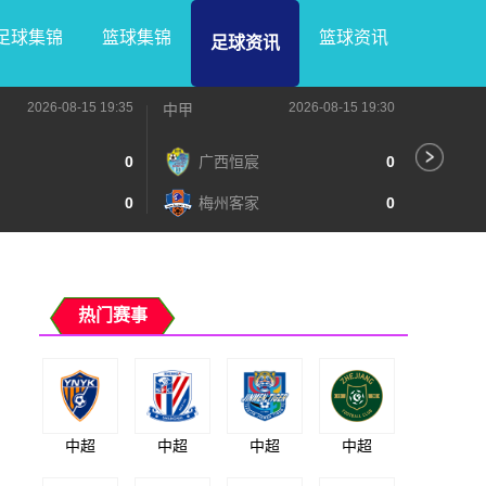
足球集锦
篮球集锦
篮球资讯
足球资讯
2026-08-15 19:35
2026-08-15 19:30
中甲
中甲
0
广西恒宸
0
无
0
梅州客家
0
广
热门赛事
中超
中超
中超
中超