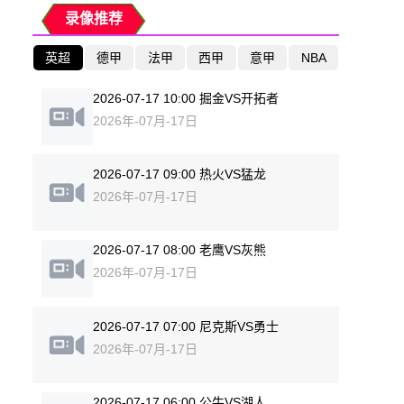
录像推荐
英超
德甲
法甲
西甲
意甲
NBA
2026-07-17 10:00 掘金VS开拓者
2026年-07月-17日
2026-07-17 09:00 热火VS猛龙
2026年-07月-17日
2026-07-17 08:00 老鹰VS灰熊
2026年-07月-17日
2026-07-17 07:00 尼克斯VS勇士
2026年-07月-17日
2026-07-17 06:00 公牛VS湖人