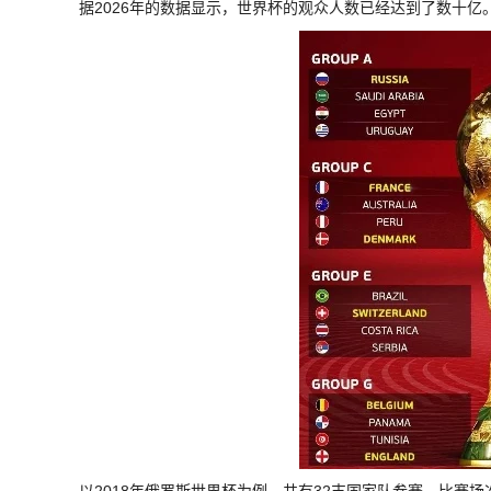
据2026年的数据显示，世界杯的观众人数已经达到了数十
以2018年俄罗斯世界杯为例，共有32支国家队参赛，比赛场