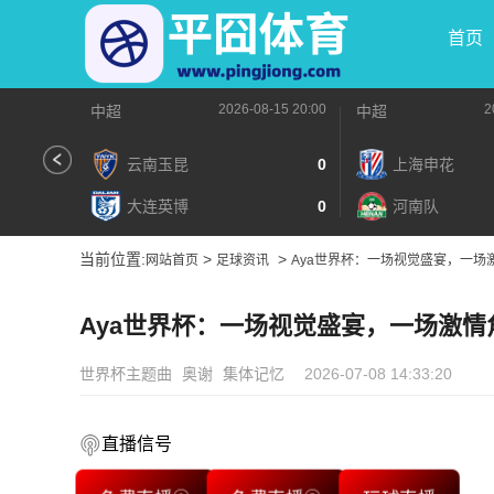
首页
2026-08-15 20:00
2
中超
中超
云南玉昆
0
上海申花
大连英博
0
河南队
当前位置:
>
>
网站首页
足球资讯
Aya世界杯：一场视觉盛宴，一场
Aya世界杯：一场视觉盛宴，一场激情
世界杯主题曲
奥谢
集体记忆
2026-07-08 14:33:20
直播信号