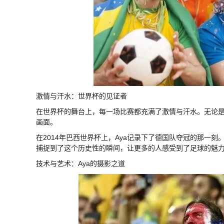
激情与汗水：世界杯的见证者
在世界杯的舞台上，每一场比赛都充满了激情与汗水。无论是
画面。
在2014年巴西世界杯上，Aya记录下了德国队夺冠的那一
捕捉到了这个历史性的瞬间，让更多的人感受到了足球的魅
技术与艺术：Aya的摄影之道