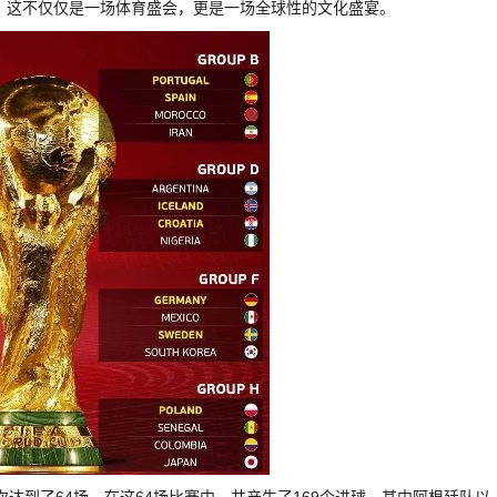
亿。这不仅仅是一场体育盛会，更是一场全球性的文化盛宴。
次达到了64场。在这64场比赛中，共产生了169个进球，其中阿根廷队以