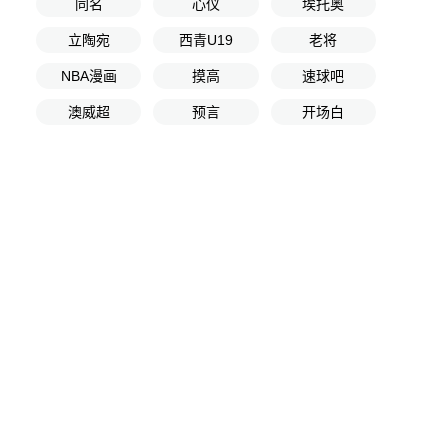
同名
心仪
埃托奥
立陶宛
西青U19
老将
NBA漫画
摸高
速球吧
澳威超
预言
开场白