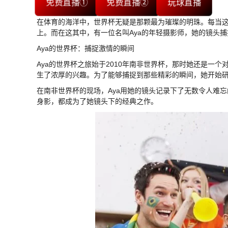
免费直播①
免费直播②
玩球直播
在体育的海洋中，世界杯无疑是那颗最为璀璨的明珠。每当
上。而在这其中，有一位名叫Aya的年轻摄影师，她的镜头
Aya的世界杯：捕捉激情的瞬间
Aya的世界杯之旅始于2010年南非世界杯，那时她还是一
生了浓厚的兴趣。为了能够捕捉到那些精彩的瞬间，她开始
在南非世界杯的现场，Aya用她的镜头记录下了无数令人难
身影，都成为了她镜头下的经典之作。