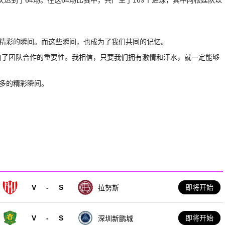
数精彩的瞬间。而这些瞬间，也成为了我们共同的记忆。
明白了团队合作的重要性。我相信，只要我们拥有激情和汗水，就一定能够
更多的精彩瞬间。
V
-
S
即将开始
拉努斯
V
-
S
即将开始
深圳新鹏城