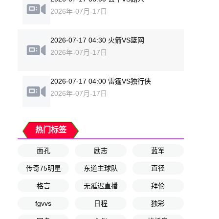
2026年-07月-17日
2026-07-17 04:30 火箭VS篮网
2026年-07月-17日
2026-07-17 04:00 雷霆VS独行侠
2026年-07月-17日
热门标签
面孔
励志
蓝军
传奇75明星
东道主球队
直径
格言
无延迟直播
拜伦
fgvvs
日程
独彩