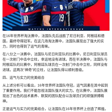
在16年世界杯淘汰赛中，法国队先后战胜了尼日利亚、阿根廷和德
国，最终夺得冠军。在这几场淘汰赛中，法国队展现出了强大的实
力，同时也得到了运气的青睐。
在八分之一决赛中，法国队与尼日利亚队的比赛中，尼日利亚队球员
在一次射门中击中立柱，幸运地没有进球。而在半决赛中，法国队与
阿根廷队的比赛中，阿根廷队球员在一次射门中击中立柱，同样没有
进球。这两次“神奇”的立柱，让法国队得以顺利晋级。
四、运气与实力的完美结合
从上述分析可以看出，16年世界杯法国队夺冠，运气因素在其中起到
了重要作用。我们不能忽视法国队强大的实力。在比赛中，法国队展
现出了出色的战术素养、默契的团队配合以及球员们的顽强拼搏精
神。
正是运气与实力的完美结合，让法国队在16年世界杯上创造了辉煌。