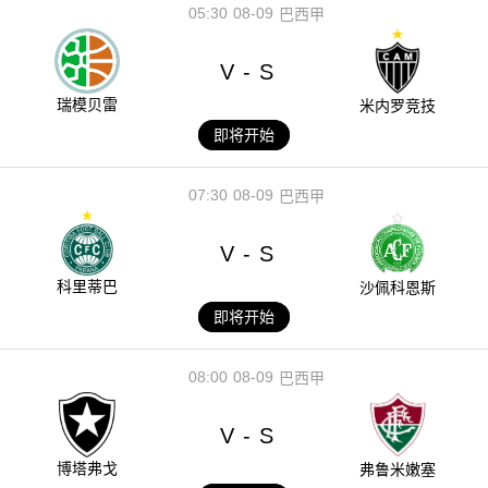
05:30
08-09
巴西甲
V
S
-
瑞模贝雷
米内罗竞技
即将开始
07:30
08-09
巴西甲
V
S
-
科里蒂巴
沙佩科恩斯
即将开始
08:00
08-09
巴西甲
V
S
-
博塔弗戈
弗鲁米嫩塞