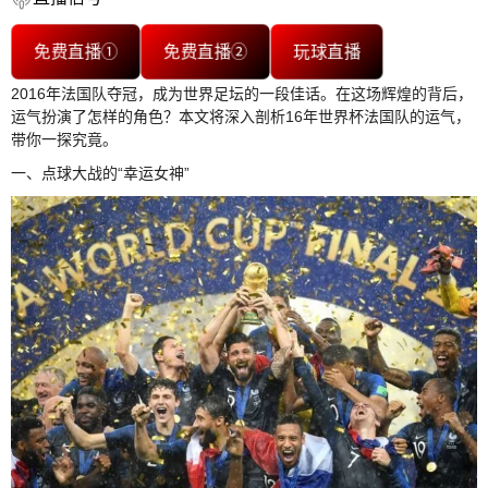
免费直播①
免费直播②
玩球直播
2016年法国队夺冠，成为世界足坛的一段佳话。在这场辉煌的背后，
运气扮演了怎样的角色？本文将深入剖析16年世界杯法国队的运气，
带你一探究竟。
一、点球大战的“幸运女神”