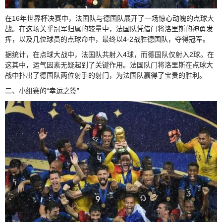
在16年世界杯决赛中，法国队与德国队展开了一场惊心动魄的点球大
战。在这场关乎冠军归属的较量中，法国队凭借门将洛里斯的神勇发
挥，以及几位球员的点球命中，最终以4-2战胜德国队，夺得冠军。
据统计，在点球大战中，法国队共射入4球，而德国队仅射入2球。在
这其中，运气因素无疑起到了关键作用。法国队门将洛里斯在点球大
战中扑出了德国队两位射手的射门，为法国队赢得了宝贵的胜利。
二、小组赛的“幸运之签”