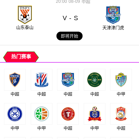
20:00
08-09
中超
V
S
-
山东泰山
天津津门虎
即将开始
热门赛事
中超
中超
中超
中超
中甲
中甲
中甲
中超
中甲
中超