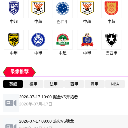
中超
中超
巴西甲
中超
中超
中甲
中甲
中超
中甲
巴西甲
录像推荐
英超
德甲
法甲
西甲
意甲
NBA
2026-07-17 10:00 掘金VS开拓者
2026年-07月-17日
2026-07-17 09:00 热火VS猛龙