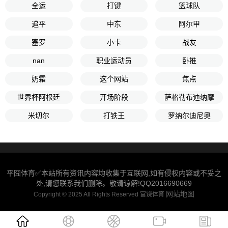
全运
打键
篮球队
追平
中东
阿尔甲
塞罗
小卡
战友
nan
职业运动员
卧推
奶霜
这个网站
焦点
世界杯阿根廷
开场阶段
萨格勒布迪纳摩
米切尔
打铁王
罗纳尔迪尼奥
平囧体育✅本站所有资讯内容均收集于互联网,如有侵权内容或不妥之
处,请您联系我们删除。敬请谅解!QQ2016690669
网站地图
Copyright © 2025 All Rights Reserved 富饶体育