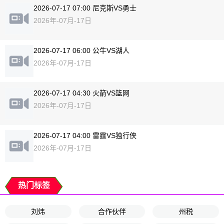
2026-07-17 07:00 尼克斯VS勇士
2026年-07月-17日
2026-07-17 06:00 公牛VS湖人
2026年-07月-17日
2026-07-17 04:30 火箭VS篮网
2026年-07月-17日
2026-07-17 04:00 雷霆VS独行侠
2026年-07月-17日
热门标签
刘炜
合作伙伴
州税