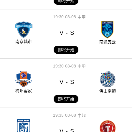
即将开始
19:30
08-08
中甲
V
S
-
南京城市
南通支云
即将开始
19:30
08-08
中甲
V
S
-
梅州客家
佛山南狮
即将开始
19:35
08-08
中超
V
S
-