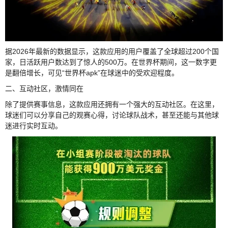
据2026年最新的数据显示，这款应用的用户覆盖了全球超过200个国
家，日活跃用户数达到了惊人的500万。在世界杯期间，这一数字更
是翻倍增长，可见“世界杯apk”在球迷中的受欢迎程度。
二、互动社区，激情同在
除了提供赛事信息，这款应用还拥有一个强大的互动社区。在这里，
球迷们可以分享自己的观赛心得，讨论球队战术，甚至还能与其他球
迷进行实时互动。