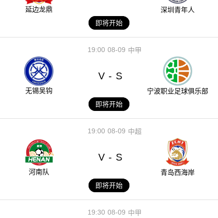
延边龙鼎
深圳青年人
即将开始
19:00
08-09
中甲
V
S
-
无锡吴钩
宁波职业足球俱乐部
即将开始
19:00
08-09
中超
V
S
-
河南队
青岛西海岸
即将开始
19:30
08-09
中甲