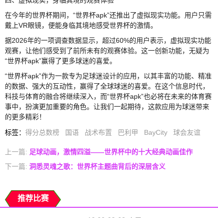
四、虚拟现实，身临其境的观赛体验
在今年的世界杯期间，“世界杯apk”还推出了虚拟现实功能。用户只需
戴上VR眼镜，便能身临其境地感受世界杯的激情。
据2026年的一项调查数据显示，超过60%的用户表示，虚拟现实功能
观赛，让他们感受到了前所未有的观赛体验。这一创新功能，无疑为
“世界杯apk”赢得了更多球迷的喜爱。
“世界杯apk”作为一款专为足球迷设计的应用，以其丰富的功能、精准
的数据、强大的互动性，赢得了全球球迷的喜爱。在这个信息时代，
科技与体育的融合将继续深入，而“世界杯apk”也必将在未来的体育赛
事中，扮演更加重要的角色。让我们一起期待，这款应用为球迷带来
的更多精彩！
标签
：
得分总数榜
国语
战术布置
巴利甲
BayCity
球会友谊
上一篇:
足球动画，激情四溢——世界杯中的十大经典动画佳作
下一篇:
洞悉灵魂之歌：世界杯主题曲背后的深层含义
推荐比赛