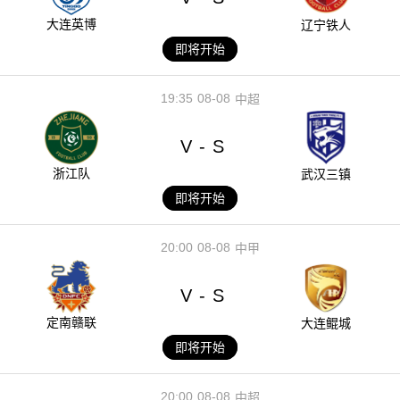
大连英博
辽宁铁人
即将开始
19:35
08-08
中超
V
S
-
浙江队
武汉三镇
即将开始
20:00
08-08
中甲
V
S
-
定南赣联
大连鲲城
即将开始
20:00
08-08
中超