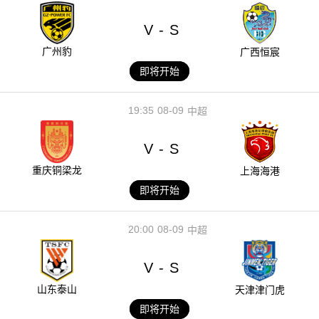
V
S
-
广州豹
广西恒宸
即将开始
19:35
08-09
中超
V
S
-
重庆铜梁龙
上海海港
即将开始
20:00
08-09
中超
V
S
-
山东泰山
天津津门虎
即将开始