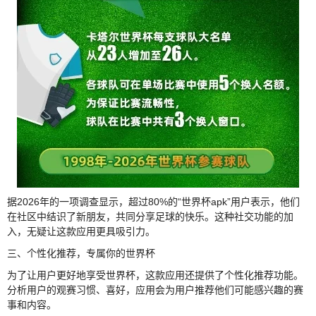
据2026年的一项调查显示，超过80%的“世界杯apk”用户表示，他们
在社区中结识了新朋友，共同分享足球的快乐。这种社交功能的加
入，无疑让这款应用更具吸引力。
三、个性化推荐，专属你的世界杯
为了让用户更好地享受世界杯，这款应用还提供了个性化推荐功能。
分析用户的观赛习惯、喜好，应用会为用户推荐他们可能感兴趣的赛
事和内容。