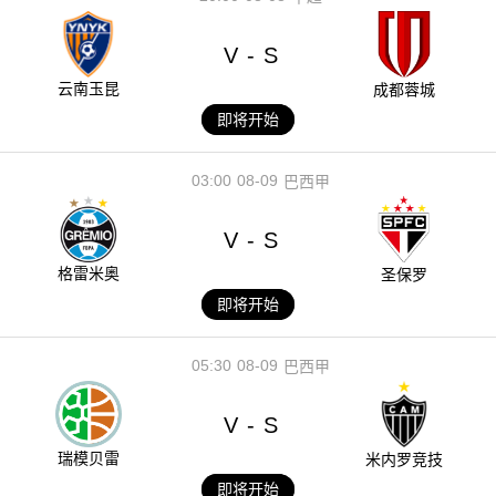
V
S
-
云南玉昆
成都蓉城
即将开始
03:00
08-09
巴西甲
V
S
-
格雷米奥
圣保罗
即将开始
05:30
08-09
巴西甲
V
S
-
瑞模贝雷
米内罗竞技
即将开始