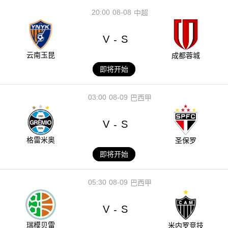
20:00
08-08
中超
V
S
-
云南玉昆
成都蓉城
即将开始
03:00
08-09
巴西甲
V
S
-
格雷米奥
圣保罗
即将开始
05:30
08-09
巴西甲
V
S
-
瑞模贝雷
米内罗竞技