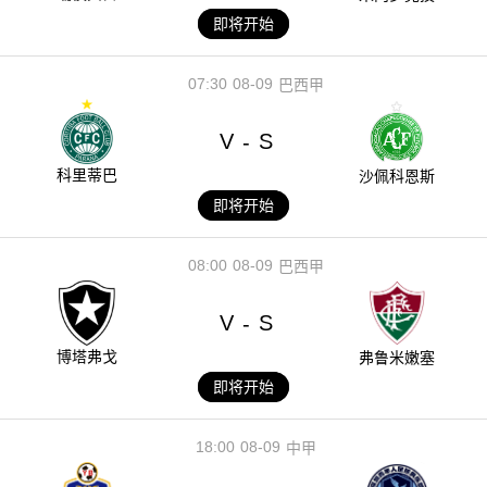
即将开始
07:30
08-09
巴西甲
V
S
-
科里蒂巴
沙佩科恩斯
即将开始
08:00
08-09
巴西甲
V
S
-
博塔弗戈
弗鲁米嫩塞
即将开始
18:00
08-09
中甲