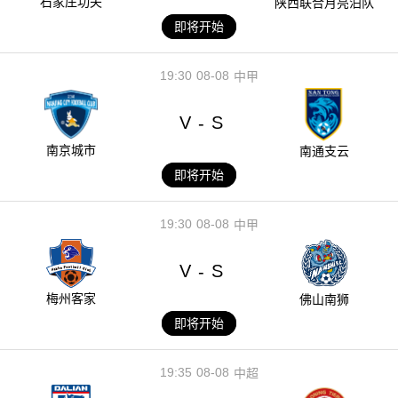
石家庄功夫
陕西联合月亮泊队
即将开始
19:30
08-08
中甲
V
S
-
南京城市
南通支云
即将开始
19:30
08-08
中甲
V
S
-
梅州客家
佛山南狮
即将开始
19:35
08-08
中超