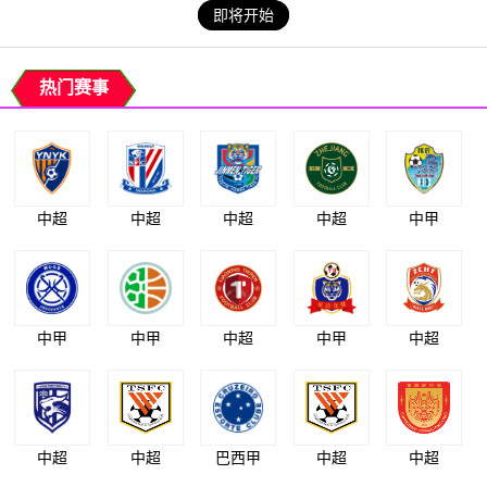
即将开始
热门赛事
中超
中超
中超
中超
中甲
中甲
中甲
中超
中甲
中超
中超
中超
巴西甲
中超
中超