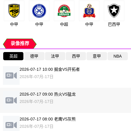
中甲
中甲
中超
中甲
巴西甲
录像推荐
英超
德甲
法甲
西甲
意甲
NBA
2026-07-17 10:00 掘金VS开拓者
2026年-07月-17日
2026-07-17 09:00 热火VS猛龙
2026年-07月-17日
2026-07-17 08:00 老鹰VS灰熊
2026年-07月-17日