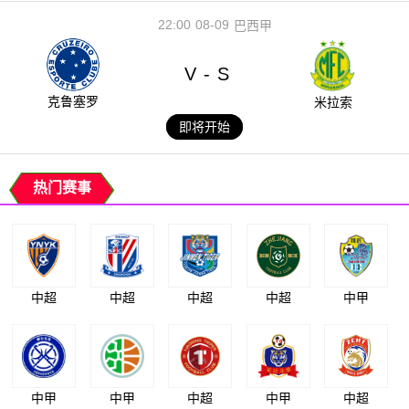
22:00
08-09
巴西甲
V
S
-
克鲁塞罗
米拉索
即将开始
热门赛事
中超
中超
中超
中超
中甲
中甲
中甲
中超
中甲
中超