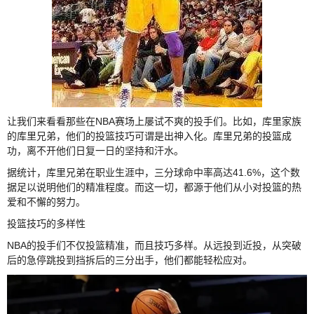
让我们来看看那些在NBA赛场上屡试不爽的投手们。比如，库里家族
的库里兄弟，他们的投篮技巧可谓是出神入化。库里兄弟的投篮成
功，离不开他们日复一日的坚持和汗水。
据统计，库里兄弟在职业生涯中，三分球命中率高达41.6%，这个数
据足以说明他们的精准程度。而这一切，都源于他们从小对投篮的热
爱和不懈的努力。
投篮技巧的多样性
NBA的投手们不仅投篮精准，而且技巧多样。从远投到近投，从突破
后的急停跳投到挡拆后的三分出手，他们都能轻松应对。