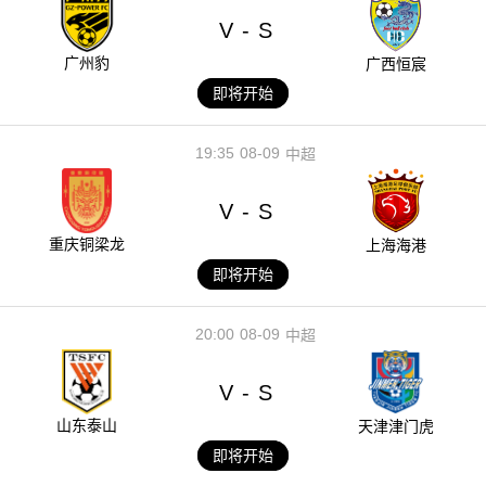
V
S
-
广州豹
广西恒宸
即将开始
19:35
08-09
中超
V
S
-
重庆铜梁龙
上海海港
即将开始
20:00
08-09
中超
V
S
-
山东泰山
天津津门虎
即将开始