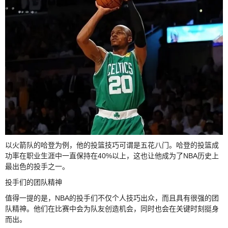
以火箭队的哈登为例，他的投篮技巧可谓是五花八门。哈登的投篮成
功率在职业生涯中一直保持在40%以上，这也让他成为了NBA历史上
最出色的投手之一。
投手们的团队精神
值得一提的是，NBA的投手们不仅个人技巧出众，而且具有很强的团
队精神。他们在比赛中会为队友创造机会，同时也会在关键时刻挺身
而出。