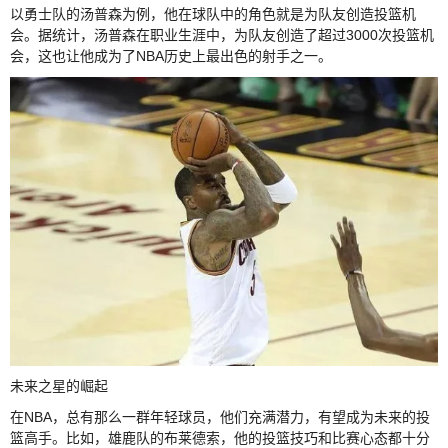
以勇士队的汤普森为例，他在球队中的角色就是为队友创造投篮机
会。据统计，汤普森在职业生涯中，为队友创造了超过3000次投篮机
会，这也让他成为了NBA历史上最出色的射手之一。
未来之星的崛起
在NBA，总有那么一群年轻球员，他们充满潜力，有望成为未来的投
篮高手。比如，雄鹿队的布莱德索，他的投篮技巧和比赛心态都十分