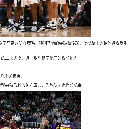
制定了严密的防守策略，限制了他的突破和传球，使得骑士的整体进攻受到
骑士的二次进攻，进一步削弱了他们的得分能力。
是几个关键点：
三分球突破马刺的防守压力，为球队创造得分机会。