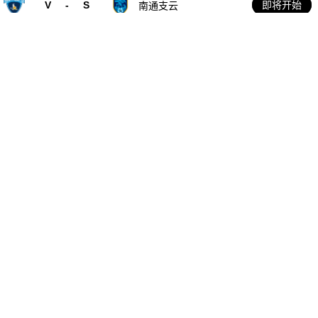
V
-
S
即将开始
南通支云
V
-
S
即将开始
佛山南狮
V
-
S
即将开始
辽宁铁人
V
-
S
即将开始
武汉三镇
V
-
S
即将开始
大连鲲城
V
-
S
即将开始
成都蓉城
V
-
S
即将开始
圣保罗
V
-
S
即将开始
米内罗竞技