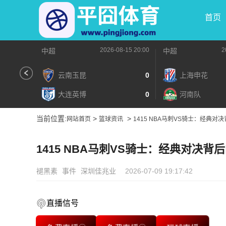
首页
2026-08-15 20:00
2
中超
中超
云南玉昆
0
上海申花
大连英博
0
河南队
当前位置:
>
>
网站首页
篮球资讯
1415 NBA马刺VS骑士：经典对
1415 NBA马刺VS骑士：经典对决背
褪黑素
事件
深圳佳兆业
2026-07-09 19:17:42
直播信号