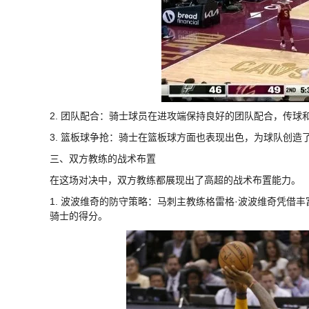
2. 团队配合：骑士球员在进攻端保持良好的团队配合，传球
3. 篮板球争抢：骑士在篮板球方面也表现出色，为球队创造
三、双方教练的战术布置
在这场对决中，双方教练都展现出了高超的战术布置能力。
1. 波波维奇的防守策略：马刺主教练格雷格·波波维奇凭借
骑士的得分。