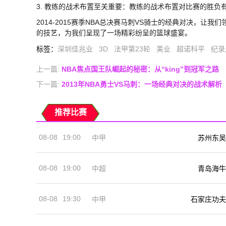
3. 教练的战术布置至关重要：教练的战术布置对比赛的胜负
2014-2015赛季NBA总决赛马刺VS骑士的经典对决，
的技艺，为我们呈现了一场精彩纷呈的篮球盛宴。
标签
：
深圳佳兆业
3D
法甲第23轮
美业
超诺科平
纪录
上一篇:
NBA焦点国王队崛起的秘密：从“king”到冠军之路
下一篇:
2013年NBA勇士VS马刺：一场经典对决的战术解析
推荐比赛
08-08
19:00
中甲
苏州东吴
08-08
19:00
中超
青岛海牛
08-08
19:30
中甲
石家庄功夫