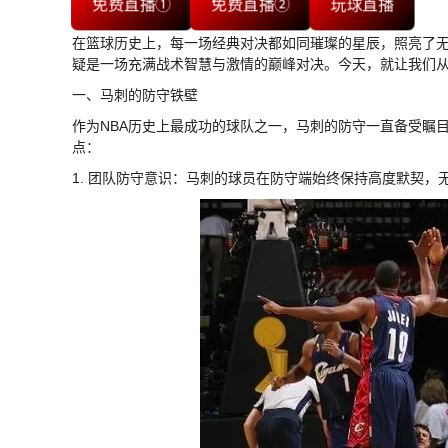
免费直播①
免费直播②
玩球直播
在篮球历史上，每一场经典对决都如同璀璨的星辰，照亮了无数篮
疑是一场充满战术智慧与激情的巅峰对决。今天，就让我们
一、马刺的防守铁壁
作为NBA历史上最成功的球队之一，马刺的防守一直备受瞩
点：
1. 团队防守意识：马刺的球员在防守端始终保持高度默契