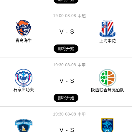
19:00
08-08
中超
V
S
-
青岛海牛
上海申花
即将开始
19:30
08-08
中甲
V
S
-
石家庄功夫
陕西联合月亮泊队
即将开始
19:30
08-08
中甲
V
S
-