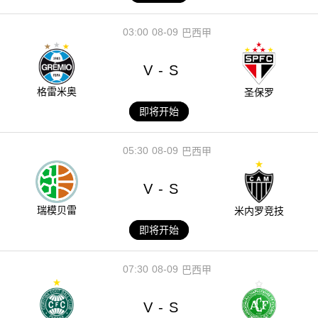
03:00
08-09
巴西甲
V
S
-
格雷米奥
圣保罗
即将开始
05:30
08-09
巴西甲
V
S
-
瑞模贝雷
米内罗竞技
即将开始
07:30
08-09
巴西甲
V
S
-