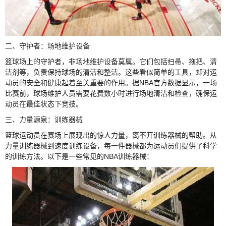
二、守护者：场地维护设备
篮球场上的守护者，非场地维护设备莫属。它们包括扫帚、拖把、清
洁剂等，负责保持球场的清洁和整洁。这些看似简单的工具，却对运
动员的安全和健康起着至关重要的作用。据NBA官方数据显示，一场
比赛前，球场维护人员需要花费数小时进行场地清洁和检查，确保运
动员在最佳状态下竞技。
三、力量源泉：训练器械
篮球运动员在赛场上展现出的惊人力量，离不开训练器械的帮助。从
力量训练器械到速度训练设备，每一件器械都为运动员们提供了科学
的训练方法。以下是一些常见的NBA训练器械：