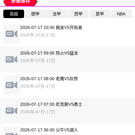
录像推荐
英超
德甲
法甲
西甲
意甲
NBA
2026-07-17 10:00 掘金VS开拓者
2026年-07月-17日
2026-07-17 09:00 热火VS猛龙
2026年-07月-17日
2026-07-17 08:00 老鹰VS灰熊
2026年-07月-17日
2026-07-17 07:00 尼克斯VS勇士
2026年-07月-17日
2026-07-17 06:00 公牛VS湖人