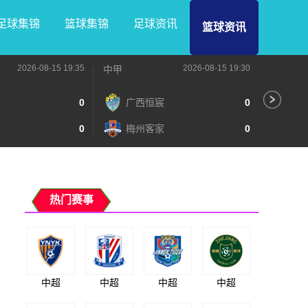
足球集锦
篮球集锦
足球资讯
篮球资讯
2026-08-15 19:35
2026-08-15 19:30
中甲
中甲
0
广西恒宸
0
无
0
梅州客家
0
广
热门赛事
中超
中超
中超
中超