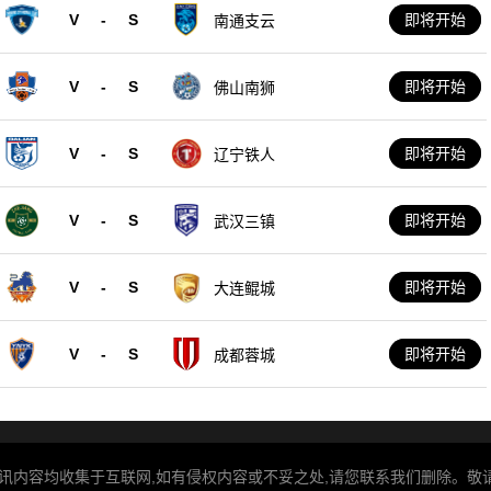
V
-
S
即将开始
南通支云
V
-
S
即将开始
佛山南狮
V
-
S
即将开始
辽宁铁人
V
-
S
即将开始
武汉三镇
V
-
S
即将开始
大连鲲城
V
-
S
即将开始
成都蓉城
内容均收集于互联网,如有侵权内容或不妥之处,请您联系我们删除。敬请谅解!