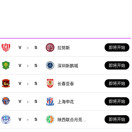
V
-
S
即将开始
拉努斯
V
-
S
即将开始
深圳新鹏城
V
-
S
即将开始
长春亚泰
V
-
S
即将开始
上海申花
V
-
S
即将开始
陕西联合月亮泊
队