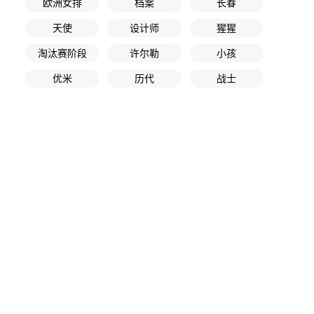
欧洲女排
档案
长春
天使
设计师
猩猩
淘汰赛阶段
许尔勒
小孩
优米
历代
战士