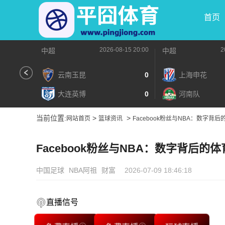
首页
2026-08-15 20:00
2
中超
中超
云南玉昆
0
上海申花
大连英博
0
河南队
当前位置:
>
>
网站首页
篮球资讯
Facebook粉丝与NBA：数字背
Facebook粉丝与NBA：数字背后的
中国足球
NBA阿祖
财富
2026-07-09 18:46:18
直播信号