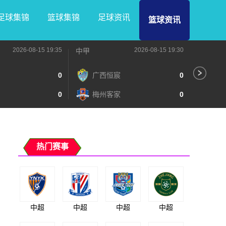
足球集锦
篮球集锦
足球资讯
篮球资讯
2026-08-15 19:35
2026-08-15 19:30
中甲
中甲
0
广西恒宸
0
无
0
梅州客家
0
广
热门赛事
中超
中超
中超
中超