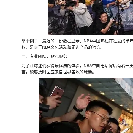
举个例子，最近的一份数据显示，NBA中国热线在过去的半
数，是关于NBA文化活动和周边产品的咨询。
二、专业团队，贴心服务
为了让球迷们获得最优质的体验，NBA中国电话背后有着一
言，能够及时回应来自世界各地的球迷。