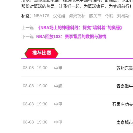
那份对篮球的热爱。让我们一起，为篮球疯狂，为梦想前行
标签
：
NBA176
汉化组
海湾锦标
膝关节
今晚
刘易斯
上一篇:
《NBA场上的神秘斜线：探究“墙斜着”的奥秘》
下一篇:
NBA回放103：赛事背后的数据与激情
推荐比赛
08-08
19:00
中甲
苏州东吴
08-08
19:00
中超
青岛海牛
08-08
19:30
中甲
石家庄功夫
08-08
19:30
中甲
南京城市