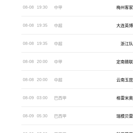
08-08
19:30
中甲
梅州客家
08-08
19:35
中超
大连英博
08-08
19:35
中超
浙江队
08-08
20:00
中甲
定南赣联
08-08
20:00
中超
云南玉昆
08-09
03:00
巴西甲
格雷米奥
08-09
05:30
巴西甲
瑞模贝雷