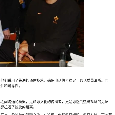
。他们采用了先进的通信技术，确保电话信号稳定，通话质量清晰。同
定性和可靠性。
BA之间沟通的桥梁，是篮球文化的传播者，更是球迷们热爱篮球的见证
通都拉近了彼此的距离。
在开启一段独特的篮球之旅。在这里，你将收获知识、收获友谊，更收获