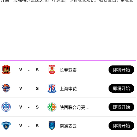
！
V
-
S
即将开始
长春亚泰
V
-
S
即将开始
上海申花
V
-
S
即将开始
陕西联合月亮泊
队
V
-
S
即将开始
南通支云