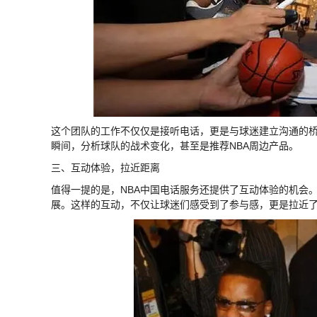
这个团队的工作不仅仅是接听电话，更是与球迷建立沟通的
瞬间，分析球队的战术变化，甚至是推荐NBA周边产品。
三、互动体验，拉近距离
值得一提的是，NBA中国电话服务还提供了互动体验的机会
展。这样的互动，不仅让球迷们感受到了参与感，更是拉近了