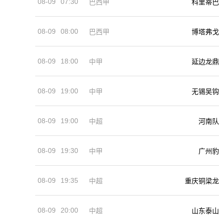
08-09
07:30
巴西甲
科里蒂巴
08-09
08:00
巴西甲
博塔弗戈
08-09
18:00
中甲
延边龙鼎
08-09
19:00
中甲
无锡吴钩
08-09
19:00
河南队
中超
08-09
19:30
中甲
广州豹
08-09
19:35
中超
重庆铜梁龙
08-09
20:00
中超
山东泰山