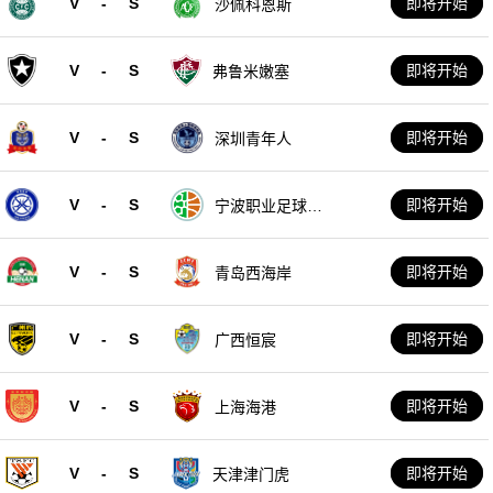
V
-
S
即将开始
沙佩科恩斯
V
-
S
即将开始
弗鲁米嫩塞
V
-
S
即将开始
深圳青年人
V
-
S
即将开始
宁波职业足球俱
乐部
V
-
S
即将开始
青岛西海岸
V
-
S
即将开始
广西恒宸
V
-
S
即将开始
上海海港
V
-
S
即将开始
天津津门虎