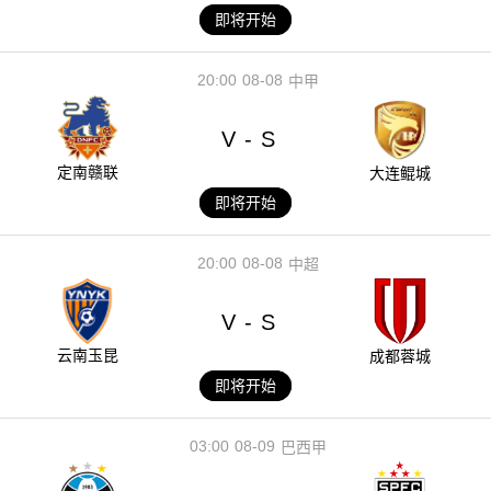
即将开始
20:00
08-08
中甲
V
S
-
定南赣联
大连鲲城
即将开始
20:00
08-08
中超
V
S
-
云南玉昆
成都蓉城
即将开始
03:00
08-09
巴西甲