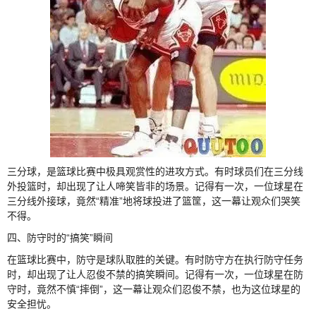
三分球，是篮球比赛中极具观赏性的进攻方式。有时球员们在三分线
外投篮时，却出现了让人啼笑皆非的场景。记得有一次，一位球星在
三分线外接球，竟然“精准”地将球投进了篮筐，这一幕让观众们哭笑
不得。
四、防守时的“搞笑”瞬间
在篮球比赛中，防守是球队取胜的关键。有时防守方在执行防守任务
时，却出现了让人忍俊不禁的搞笑瞬间。记得有一次，一位球星在防
守时，竟然不慎“摔倒”，这一幕让观众们忍俊不禁，也为这位球星的
安全担忧。