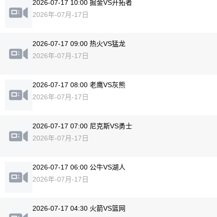
2026-07-17 10:00 掘金VS开拓者
2026年-07月-17日
2026-07-17 09:00 热火VS猛龙
2026年-07月-17日
2026-07-17 08:00 老鹰VS灰熊
2026年-07月-17日
2026-07-17 07:00 尼克斯VS勇士
2026年-07月-17日
2026-07-17 06:00 公牛VS湖人
2026年-07月-17日
2026-07-17 04:30 火箭VS篮网