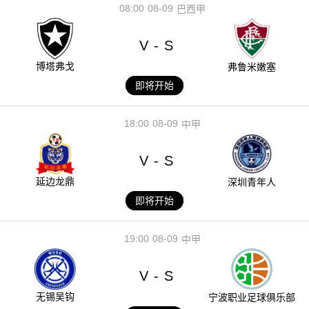
08:00
08-09
巴西甲
V
S
-
博塔弗戈
弗鲁米嫩塞
即将开始
18:00
08-09
中甲
V
S
-
延边龙鼎
深圳青年人
即将开始
19:00
08-09
中甲
V
S
-
无锡吴钩
宁波职业足球俱乐部