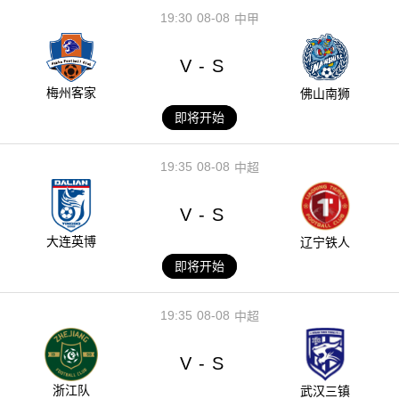
19:30
08-08
中甲
V
S
-
梅州客家
佛山南狮
即将开始
19:35
08-08
中超
V
S
-
大连英博
辽宁铁人
即将开始
19:35
08-08
中超
V
S
-
浙江队
武汉三镇