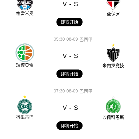
V
S
-
格雷米奥
圣保罗
即将开始
05:30
08-09
巴西甲
V
S
-
瑞模贝雷
米内罗竞技
即将开始
07:30
08-09
巴西甲
V
S
-
科里蒂巴
沙佩科恩斯
即将开始