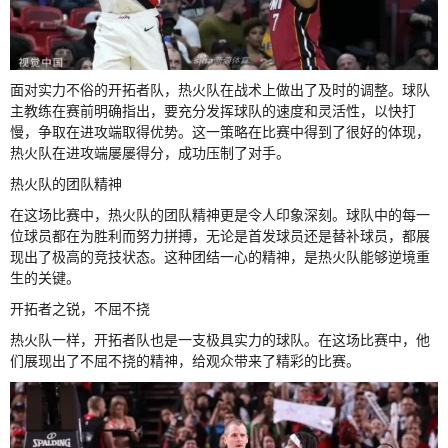
面对实力不俗的开拓者队，热火队在战术上做出了及时的调整。球队
主教练在赛前明确指出，要充分发挥球队的速度和灵活性，以快打
慢，争取在进攻端取得优势。这一策略在比赛中得到了很好的体现，
热火队在进攻端屡屡得分，成功压制了对手。
热火队的团队精神
在这场比赛中，热火队的团队精神更是令人印象深刻。球队中的每一
位球员都在为胜利而努力拼搏，无论是首发球员还是替补球员，都展
现出了极高的竞技状态。这种团结一心的精神，是热火队能够逆境重
生的关键。
开拓者之锐，不屈不挠
热火队一样，开拓者队也是一支极具实力的球队。在这场比赛中，他
们展现出了不屈不挠的精神，给观众带来了精彩的比赛。