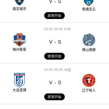
V
S
-
南京城市
南通支云
即将开始
19:30
08-08
中甲
V
S
-
梅州客家
佛山南狮
即将开始
19:35
08-08
中超
V
S
-
大连英博
辽宁铁人
即将开始