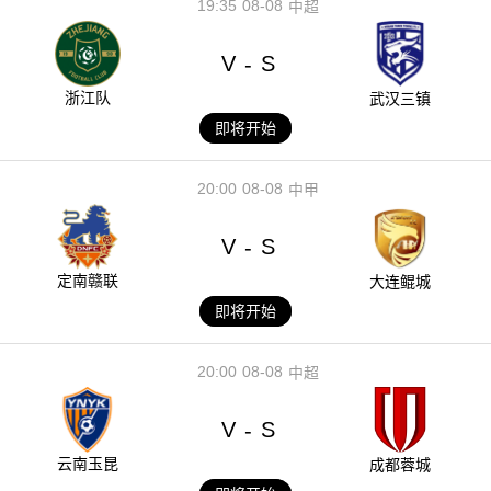
19:35
08-08
中超
V
S
-
浙江队
武汉三镇
即将开始
20:00
08-08
中甲
V
S
-
定南赣联
大连鲲城
即将开始
20:00
08-08
中超
V
S
-
云南玉昆
成都蓉城