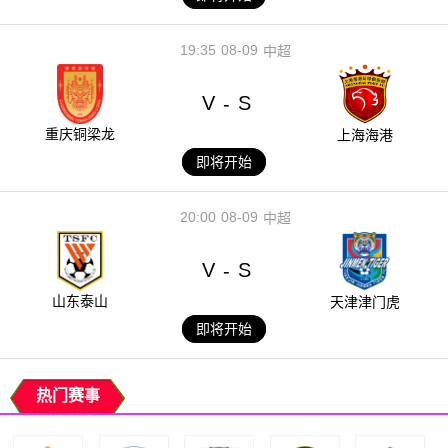
19:35
08-09
中超
V
S
-
重庆铜梁龙
上海海港
即将开始
20:00
08-09
中超
V
S
-
山东泰山
天津津门虎
即将开始
热门赛事