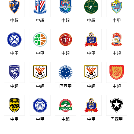
中超
中超
中超
中超
中甲
中甲
中甲
中超
中甲
中超
中超
中超
巴西甲
中超
中超
中甲
中甲
中超
中甲
巴西甲