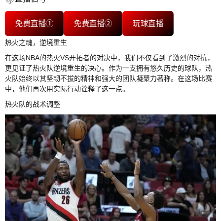
免费直播①
免费直播②
玩球直播
热火之魂，逆境重生
在这场NBA的热火VS开拓者的对决中，我们不仅看到了激烈的对抗，
更见证了热火队逆境重生的决心。作为一支拥有悠久历史的球队，热
火队始终以其坚韧不拔的精神和强大的团队凝聚力著称。在这场比赛
中，他们再次用实际行动诠释了这一点。
热火队的战术调整