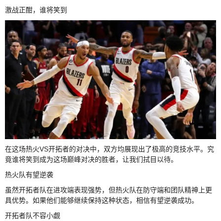
激战正酣，谁将笑到
在这场热火VS开拓者的对决中，双方均展现出了极高的竞技水平。究
竟谁将笑到成为这场巅峰对决的胜者，让我们拭目以待。
热火队有望逆袭
虽然开拓者队在进攻端表现强势，但热火队在防守端和团队精神上更
具优势。如果他们能够继续保持这种状态，相信有望逆袭成功。
开拓者队不容小觑