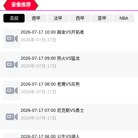
录像推荐
英超
德甲
法甲
西甲
意甲
NBA
2026-07-17 10:00 掘金VS开拓者
2026年-07月-17日
2026-07-17 09:00 热火VS猛龙
2026年-07月-17日
2026-07-17 08:00 老鹰VS灰熊
2026年-07月-17日
2026-07-17 07:00 尼克斯VS勇士
2026年-07月-17日
2026-07-17 06:00 公牛VS湖人