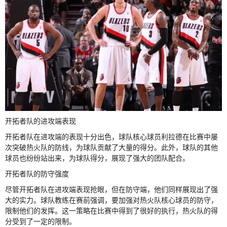
开拓者队的进攻端表现
开拓者队在进攻端的表现十分出色，球队核心球员利拉德在比赛中屡
次突破热火队的防线，为球队贡献了大量的得分。此外，球队的其他
球员也纷纷站出来，为球队得分，展现了强大的团队配合。
开拓者队的防守强度
尽管开拓者队在进攻端表现抢眼，但在防守端，他们同样展现出了强
大的实力。球队教练在赛前强调，要加强对热火队核心球员的防守，
限制他们的发挥。这一策略在比赛中得到了很好的执行，热火队的得
分受到了一定的限制。