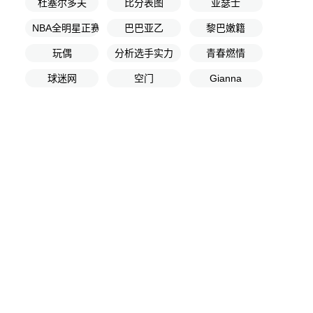
杜塞尔多夫
比分表图
亚瑟士
NBA全明星正赛循环赛
巴巴亚乙
黎巴嫩籍
玩偶
分析选手实力
青春燃情
球迷网
空门
Gianna