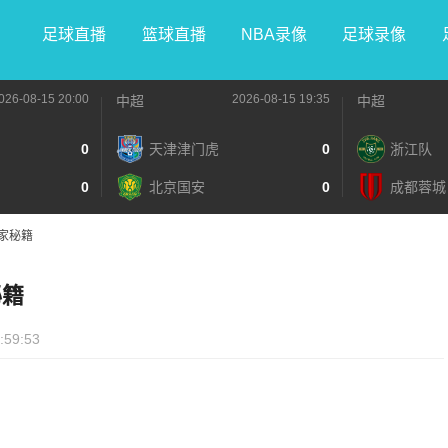
足球直播
篮球直播
NBA录像
足球录像
026-08-15 20:00
2026-08-15 19:35
中超
中超
0
天津津门虎
0
浙江队
0
北京国安
0
成都蓉城
家秘籍
秘籍
:59:53