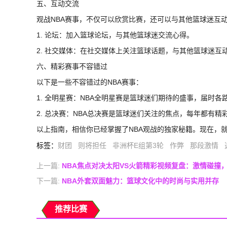
五、互动交流
观战NBA赛事，不仅可以欣赏比赛，还可以与其他篮球迷互
1. 论坛：加入篮球论坛，与其他篮球迷交流心得。
2. 社交媒体：在社交媒体上关注篮球话题，与其他篮球迷互
六、精彩赛事不容错过
以下是一些不容错过的NBA赛事：
1. 全明星赛：NBA全明星赛是篮球迷们期待的盛事，届时
2. 总决赛：NBA总决赛是篮球迷们关注的焦点，每年都有精
以上指南，相信你已经掌握了NBA观战的独家秘籍。现在，
标签
：
财团
则将担任
非洲杯E组第3轮
作弊
那段激情
上一篇:
NBA焦点对决太阳VS火箭精彩视频复盘：激情碰撞
下一篇:
NBA外套双面魅力：篮球文化中的时尚与实用并存
推荐比赛