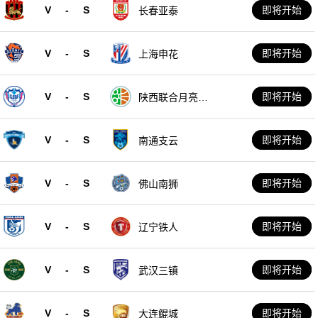
V
-
S
即将开始
长春亚泰
V
-
S
即将开始
上海申花
V
-
S
即将开始
陕西联合月亮泊
队
V
-
S
即将开始
南通支云
V
-
S
即将开始
佛山南狮
V
-
S
即将开始
辽宁铁人
V
-
S
即将开始
武汉三镇
V
-
S
即将开始
大连鲲城