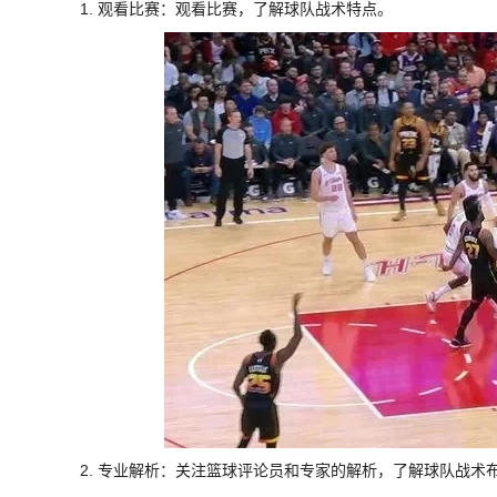
1. 观看比赛：观看比赛，了解球队战术特点。
2. 专业解析：关注篮球评论员和专家的解析，了解球队战术