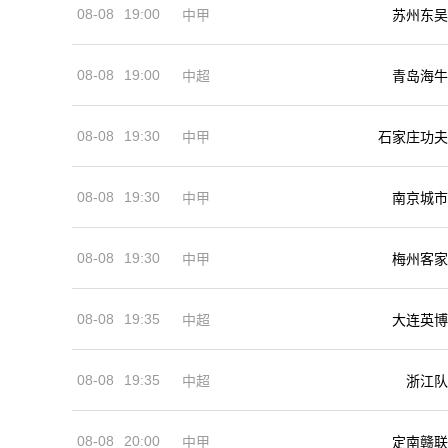
08-08
19:00
中甲
苏州东吴
08-08
19:00
中超
青岛海牛
08-08
19:30
中甲
石家庄功夫
08-08
19:30
中甲
南京城市
08-08
19:30
中甲
梅州客家
08-08
19:35
中超
大连英博
08-08
19:35
中超
浙江队
08-08
20:00
中甲
定南赣联