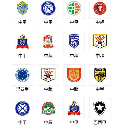
中甲
中甲
中甲
中超
中甲
中超
中超
中超
巴西甲
中超
中超
中甲
中甲
中超
中甲
巴西甲