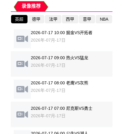
录像推荐
英超
德甲
法甲
西甲
意甲
NBA
2026-07-17 10:00 掘金VS开拓者
2026年-07月-17日
2026-07-17 09:00 热火VS猛龙
2026年-07月-17日
2026-07-17 08:00 老鹰VS灰熊
2026年-07月-17日
2026-07-17 07:00 尼克斯VS勇士
2026年-07月-17日
2026-07-17 06:00 公牛VS湖人