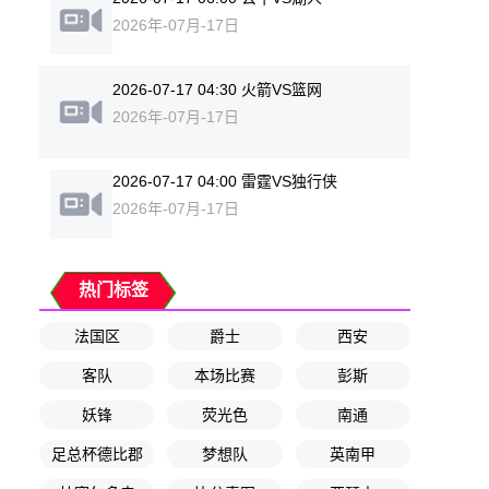
2026年-07月-17日
2026-07-17 04:30 火箭VS篮网
2026年-07月-17日
2026-07-17 04:00 雷霆VS独行侠
2026年-07月-17日
热门标签
法国区
爵士
西安
客队
本场比赛
彭斯
妖锋
荧光色
南通
足总杯德比郡
梦想队
英南甲