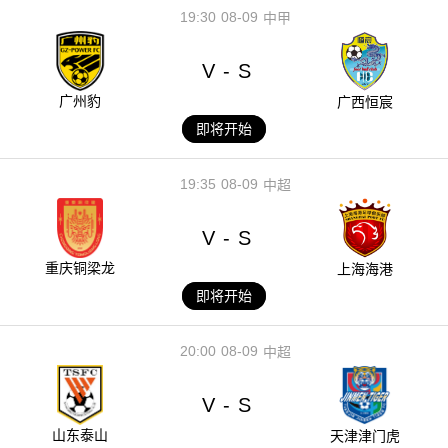
19:30
08-09
中甲
V
S
-
广州豹
广西恒宸
即将开始
19:35
08-09
中超
V
S
-
重庆铜梁龙
上海海港
即将开始
20:00
08-09
中超
V
S
-
山东泰山
天津津门虎