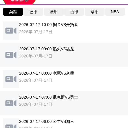
英超
德甲
法甲
西甲
意甲
NBA
2026-07-17 10:00 掘金VS开拓者
2026年-07月-17日
2026-07-17 09:00 热火VS猛龙
2026年-07月-17日
2026-07-17 08:00 老鹰VS灰熊
2026年-07月-17日
2026-07-17 07:00 尼克斯VS勇士
2026年-07月-17日
2026-07-17 06:00 公牛VS湖人