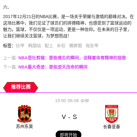
六、
2017年12月21日的NBA比赛，是一场关乎荣耀与激情的巅峰对决。在
这场比赛中，我们见证了球员们的拼搏精神，也感受到了篮球运动的
魅力。篮球，不仅仅是一项运动，更是一种信仰。在未来的日子里，
让我们继续关注篮球，为梦想而战！
标签
：
比甲
韩国站
配上
补扣
横屏图
匈女甲
上一篇:
NBA悲壮剪辑：那些难忘的瞬间，诠释着体育精神的极致
下一篇:
NBA最大奇迹：那些逆天改命的瞬间
推荐比赛
19:00
08-08
中甲
V
S
-
苏州东吴
长春亚泰
即将开始