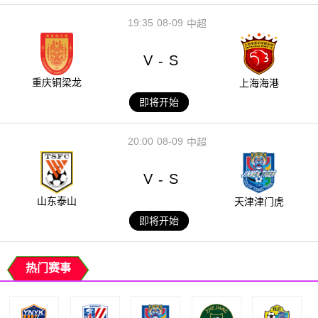
19:35
08-09
中超
V
S
-
重庆铜梁龙
上海海港
即将开始
20:00
08-09
中超
V
S
-
山东泰山
天津津门虎
即将开始
热门赛事