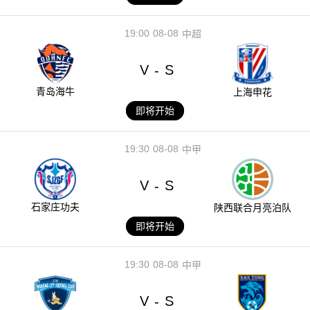
19:00
08-08
中超
V
S
-
青岛海牛
上海申花
即将开始
19:30
08-08
中甲
V
S
-
石家庄功夫
陕西联合月亮泊队
即将开始
19:30
08-08
中甲
V
S
-