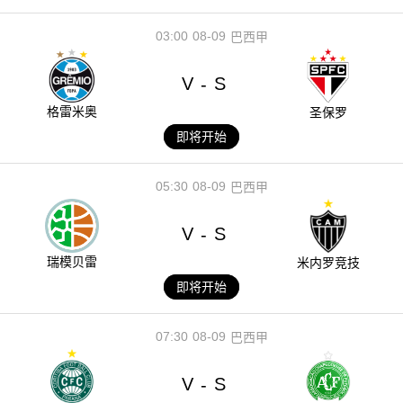
03:00
08-09
巴西甲
V
S
-
格雷米奥
圣保罗
即将开始
05:30
08-09
巴西甲
V
S
-
瑞模贝雷
米内罗竞技
即将开始
07:30
08-09
巴西甲
V
S
-