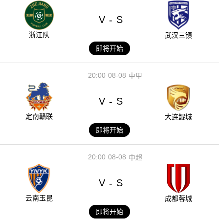
V
S
-
浙江队
武汉三镇
即将开始
20:00
08-08
中甲
V
S
-
定南赣联
大连鲲城
即将开始
20:00
08-08
中超
V
S
-
云南玉昆
成都蓉城
即将开始