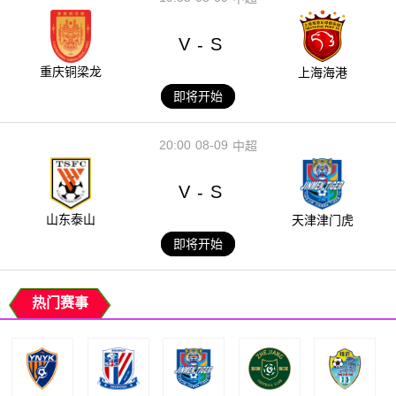
V
S
-
重庆铜梁龙
上海海港
即将开始
20:00
08-09
中超
V
S
-
山东泰山
天津津门虎
即将开始
热门赛事