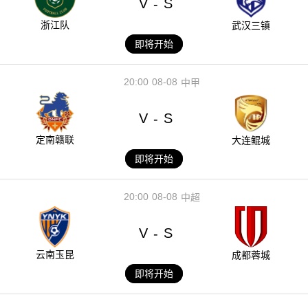
V
S
-
浙江队
武汉三镇
即将开始
20:00
08-08
中甲
V
S
-
定南赣联
大连鲲城
即将开始
20:00
08-08
中超
V
S
-
云南玉昆
成都蓉城
即将开始