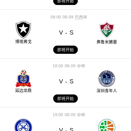
即将开始
08:00
08-09
巴西甲
V
S
-
博塔弗戈
弗鲁米嫩塞
即将开始
18:00
08-09
中甲
V
S
-
延边龙鼎
深圳青年人
即将开始
19:00
08-09
中甲
V
S
-