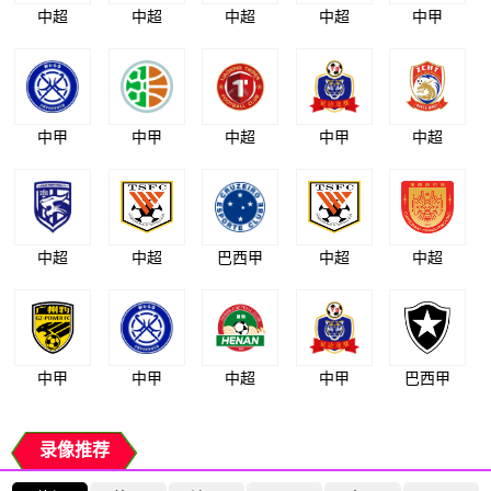
中超
中超
中超
中超
中甲
中甲
中甲
中超
中甲
中超
中超
中超
巴西甲
中超
中超
中甲
中甲
中超
中甲
巴西甲
录像推荐