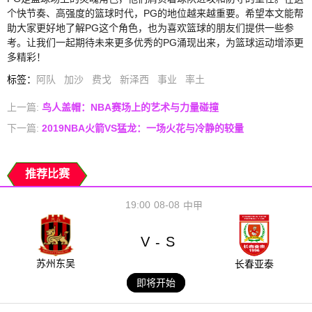
个快节奏、高强度的篮球时代，PG的地位越来越重要。希望本文能帮
助大家更好地了解PG这个角色，也为喜欢篮球的朋友们提供一些参
考。让我们一起期待未来更多优秀的PG涌现出来，为篮球运动增添更
多精彩！
标签
：
阿队
加沙
费戈
新泽西
事业
率土
上一篇:
鸟人盖帽：NBA赛场上的艺术与力量碰撞
下一篇:
2019NBA火箭VS猛龙：一场火花与冷静的较量
推荐比赛
19:00
08-08
中甲
V
S
-
苏州东吴
长春亚泰
即将开始