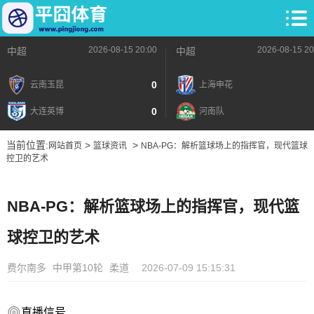
2026-08-15 20:00
2026-08-15 20
中超
中超
0
云南玉昆
上海申花
0
大连英博
河南队
当前位置:
>
>
网站首页
篮球资讯
NBA-PG：解析篮球场上的指挥官，现代篮球
控卫的艺术
NBA-PG：解析篮球场上的指挥官，现代篮
球控卫的艺术
费尔南多
中甲第10轮
柔道
2026-07-09 15:15:31
直播信号