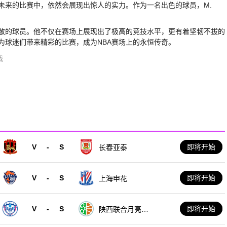
信他在未来的比赛中，依然会展现出惊人的实力。作为一名出色的球员，M.
值得尊敬的球员。他不仅在赛场上展现出了极高的竞技水平，更有着坚韧不拔的
继续为球迷们带来精彩的比赛，成为NBA赛场上的永恒传奇。
战
V
-
S
即将开始
长春亚泰
V
-
S
即将开始
上海申花
V
-
S
即将开始
陕西联合月亮泊
队