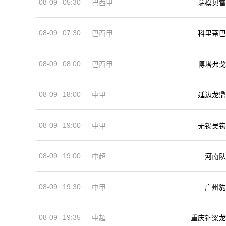
08-09
05:30
巴西甲
瑞模贝雷
08-09
07:30
巴西甲
科里蒂巴
08-09
08:00
巴西甲
博塔弗戈
08-09
18:00
中甲
延边龙鼎
08-09
19:00
中甲
无锡吴钩
08-09
19:00
河南队
中超
08-09
19:30
中甲
广州豹
08-09
19:35
中超
重庆铜梁龙