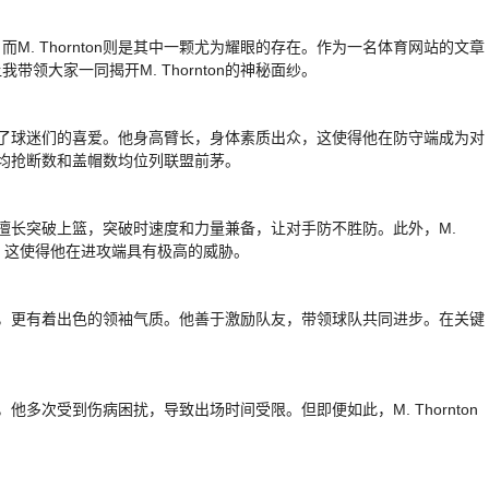
M. Thornton则是其中一颗尤为耀眼的存在。作为一名体育网站的文章
领大家一同揭开M. Thornton的神秘面纱。
现赢得了球迷们的喜爱。他身高臂长，身体素质出众，这使得他在防守端成为对
，场均抢断数和盖帽数均位列联盟前茅。
目。他擅长突破上篮，突破时速度和力量兼备，让对手防不胜防。此外，M.
0%，这使得他在进攻端具有极高的威胁。
现出色，更有着出色的领袖气质。他善于激励队友，带领球队共同进步。在关键
中，他多次受到伤病困扰，导致出场时间受限。但即便如此，M. Thornton