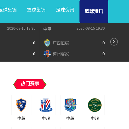
足球集锦
篮球集锦
足球资讯
篮球资讯
2026-08-15 19:35
2026-08-15 19:30
中甲
中甲
0
广西恒宸
0
无
0
梅州客家
0
广
热门赛事
中超
中超
中超
中超