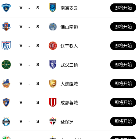
V
-
S
即将开始
南通支云
V
-
S
即将开始
佛山南狮
V
-
S
即将开始
辽宁铁人
V
-
S
即将开始
武汉三镇
V
-
S
即将开始
大连鲲城
V
-
S
即将开始
成都蓉城
V
-
S
即将开始
圣保罗