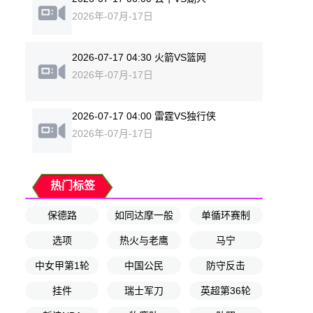
2026年-07月-17日
2026-07-17 04:30 火箭VS篮网
2026年-07月-17日
2026-07-17 04:00 雷霆VS独行侠
2026年-07月-17日
热门标签
保德路
如同达摩一般
单循环赛制
选项
热火与老鹰
马宁
中女甲第1轮
中国公民
防守反击
挂件
瑞士军刀
英超第36轮