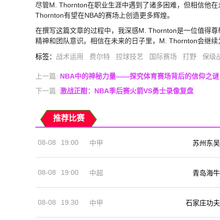
尽管M. Thornton在职业生涯中遇到了诸多困难，但相
Thornton有望在NBA的赛场上创造更多辉煌。
在撰写这篇文章的过程中，我深感M. Thornton是一位
精神和团队意识。相信在未来的日子里，M. Thornton会
标签
：
战术运用
费尔特
控球技艺
国际赛场
打野
保级
上一篇:
NBA中的神秘力量——探究体育赛场背后的信仰之谜
下一篇:
激战正酣：NBA季后赛火箭VS勇士录像复盘
推荐比赛
08-08
19:00
中甲
苏州东吴
08-08
19:00
中超
青岛海牛
08-08
19:30
中甲
石家庄功夫