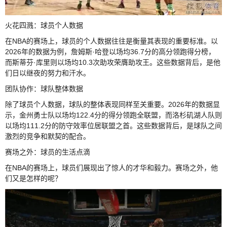
火花四溅：球员个人数据
在NBA的赛场上，球员的个人数据往往是衡量其表现的重要标准。以
2026年的数据为例，詹姆斯·哈登以场均36.7分的高分领跑得分榜，
而斯蒂芬·库里则以场均10.3次助攻荣膺助攻王。这些数据背后，是他
们日以继夜的努力和汗水。
团队协作：球队整体数据
除了球员个人数据，球队的整体表现同样至关重要。2026年的数据显
示，金州勇士队以场均122.4分的得分领跑全联盟，而洛杉矶湖人队则
以场均111.2分的防守效率位居联盟之首。这些数据背后，是球队之间
激烈的竞争和默契的配合。
赛场之外：球员的生活点滴
在NBA的赛场上，球员们展现出了惊人的才华和毅力。赛场之外，他
们又是怎样的呢？