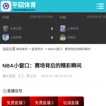
2026-08-15 20:00
2026-08-15 20
中超
中超
0
云南玉昆
上海申花
0
大连英博
河南队
当前位置:
>
>
网站首页
篮球资讯
NBA小窗口：赛场背后的精彩瞬间
NBA小窗口：赛场背后的精彩瞬间
某队球员
土乙
梦之队
2026-07-08 19:41:02
直播信号
免费直播①
免费直播②
玩球直播