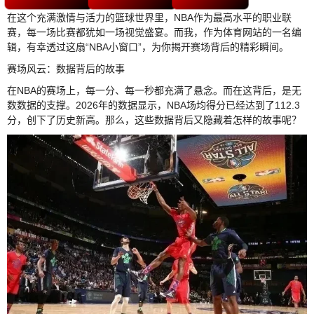
在这个充满激情与活力的篮球世界里，NBA作为最高水平的职业联
赛，每一场比赛都犹如一场视觉盛宴。而我，作为体育网站的一名编
辑，有幸透过这扇“NBA小窗口”，为你揭开赛场背后的精彩瞬间。
赛场风云：数据背后的故事
在NBA的赛场上，每一分、每一秒都充满了悬念。而在这背后，是无
数数据的支撑。2026年的数据显示，NBA场均得分已经达到了112.3
分，创下了历史新高。那么，这些数据背后又隐藏着怎样的故事呢？