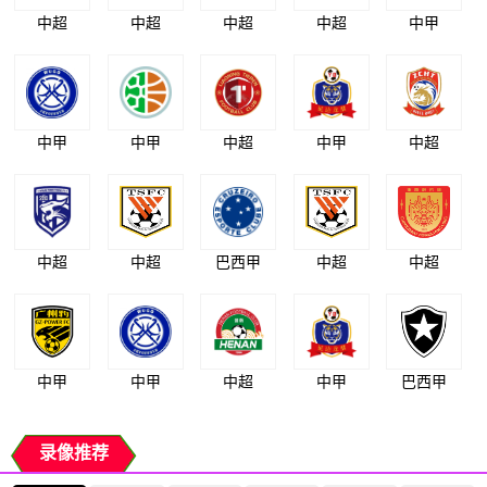
中超
中超
中超
中超
中甲
中甲
中甲
中超
中甲
中超
中超
中超
巴西甲
中超
中超
中甲
中甲
中超
中甲
巴西甲
录像推荐