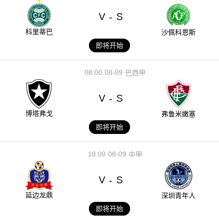
V
S
-
科里蒂巴
沙佩科恩斯
即将开始
08:00
08-09
巴西甲
V
S
-
博塔弗戈
弗鲁米嫩塞
即将开始
18:00
08-09
中甲
V
S
-
延边龙鼎
深圳青年人
即将开始