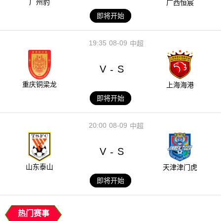
广州豹
广西恒宸
即将开始
19:35
08-09
中超
V
S
-
重庆铜梁龙
上海海港
即将开始
20:00
08-09
中超
V
S
-
山东泰山
天津津门虎
即将开始
热门赛事