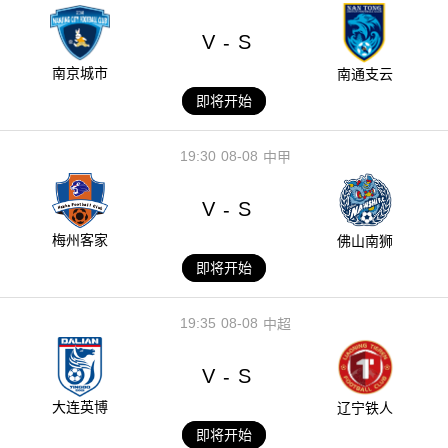
V
S
-
南京城市
南通支云
即将开始
19:30
08-08
中甲
V
S
-
梅州客家
佛山南狮
即将开始
19:35
08-08
中超
V
S
-
大连英博
辽宁铁人
即将开始