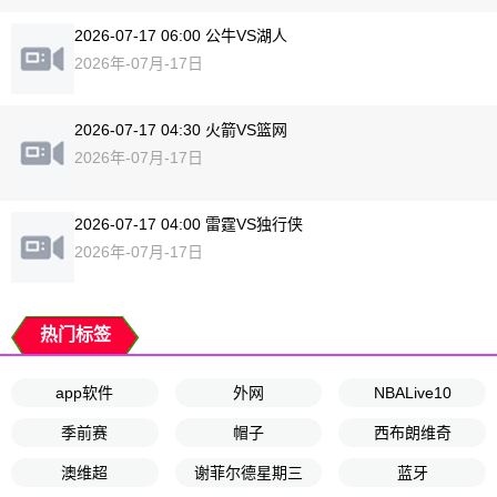
2026-07-17 06:00 公牛VS湖人
2026年-07月-17日
2026-07-17 04:30 火箭VS篮网
2026年-07月-17日
2026-07-17 04:00 雷霆VS独行侠
2026年-07月-17日
热门标签
app软件
外网
NBALive10
季前赛
帽子
西布朗维奇
澳维超
谢菲尔德星期三
蓝牙