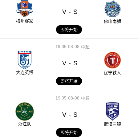
V
S
-
梅州客家
佛山南狮
即将开始
19:35
08-08
中超
V
S
-
大连英博
辽宁铁人
即将开始
19:35
08-08
中超
V
S
-
浙江队
武汉三镇
即将开始