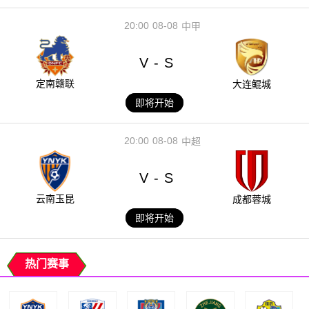
20:00
08-08
中甲
V
S
-
定南赣联
大连鲲城
即将开始
20:00
08-08
中超
V
S
-
云南玉昆
成都蓉城
即将开始
热门赛事