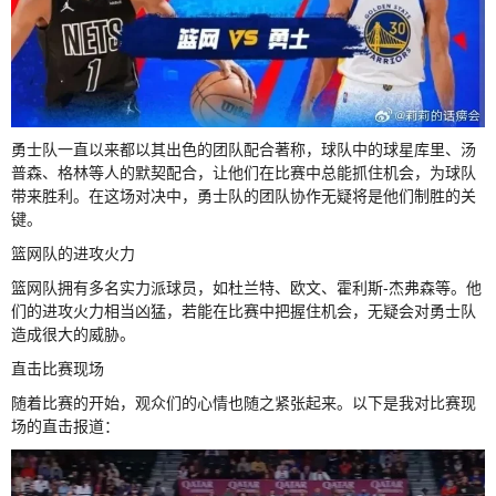
勇士队一直以来都以其出色的团队配合著称，球队中的球星库里、汤
普森、格林等人的默契配合，让他们在比赛中总能抓住机会，为球队
带来胜利。在这场对决中，勇士队的团队协作无疑将是他们制胜的关
键。
篮网队的进攻火力
篮网队拥有多名实力派球员，如杜兰特、欧文、霍利斯-杰弗森等。他
们的进攻火力相当凶猛，若能在比赛中把握住机会，无疑会对勇士队
造成很大的威胁。
直击比赛现场
随着比赛的开始，观众们的心情也随之紧张起来。以下是我对比赛现
场的直击报道：