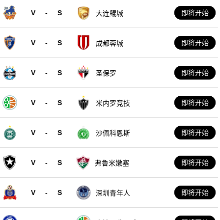
V
-
S
即将开始
大连鲲城
V
-
S
即将开始
成都蓉城
V
-
S
即将开始
圣保罗
V
-
S
即将开始
米内罗竞技
V
-
S
即将开始
沙佩科恩斯
V
-
S
即将开始
弗鲁米嫩塞
V
-
S
即将开始
深圳青年人