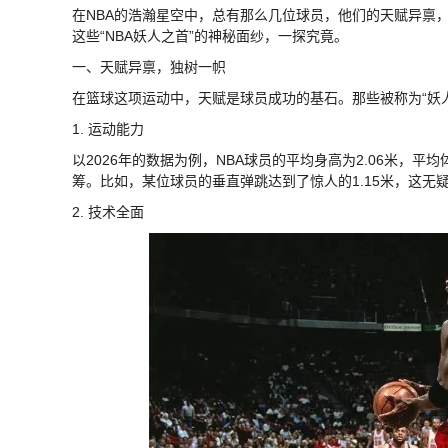
在NBA的浩瀚星空中，总有那么几位球员，他们的天赋异禀
这些“NBA妖人之首”的神秘面纱，一探究竟。
一、天赋异禀，独树一帜
在篮球这项运动中，天赋是球员成功的基石。那些被称为“妖
1. 运动能力
以2026年的数据为例，NBA球员的平均身高为2.06米，平
筹。比如，某位球员的垂直弹跳达到了惊人的1.15米，这
2. 技术全面