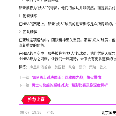
那些被称为“妖人”的球员，他们的成功并非偶然，而是背后
1. 勤奋训练
在NBA的赛场上，那些“妖人”球员的勤奋训练是众所周知
2. 团队精神
在篮球这项运动中，团队精神至关重要。那些“妖人”球员，
演着重要的角色。
在NBA的星空中，那些被称为“妖人”的球员，他们凭借天
个NBA都为之闪耀。让我们一起期待，未来会有更多这样的“
标签
：
库里和汤普森
美国籍
队名
票价
策略
欧文
上一篇:
NBA勇士对决国王：西雅图之战，烽火燃情！
下一篇:
勇士与快船的巅峰对决：精彩比赛录像深度解析
推荐比赛
08-07
19:35
中超
北京国安