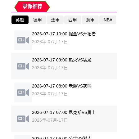
录像推荐
英超
德甲
法甲
西甲
意甲
NBA
2026-07-17 10:00 掘金VS开拓者
2026年-07月-17日
2026-07-17 09:00 热火VS猛龙
2026年-07月-17日
2026-07-17 08:00 老鹰VS灰熊
2026年-07月-17日
2026-07-17 07:00 尼克斯VS勇士
2026年-07月-17日
2026-07-17 06:00 公牛VS湖人