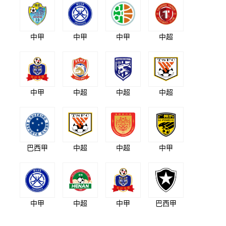
中甲
中甲
中甲
中超
中甲
中超
中超
中超
巴西甲
中超
中超
中甲
中甲
中超
中甲
巴西甲