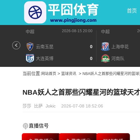
首页
2026-08-15 20:00
2
中超
中超
云南玉昆
0
上海申花
大连英博
0
河南队
当前位置:
>
>
网站首页
篮球资讯
NBA妖人之首那些闪耀星河的篮球
NBA妖人之首那些闪耀星河的篮球天
莎莎
比萨
Jokic
2026-07-08 18:52:06
直播信号