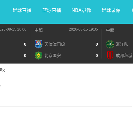
足球直播
篮球直播
NBA录像
足球录像
026-08-15 20:00
2026-08-15 19:35
中超
中超
0
天津津门虎
0
浙江队
0
北京国安
0
成都蓉城
天才
才