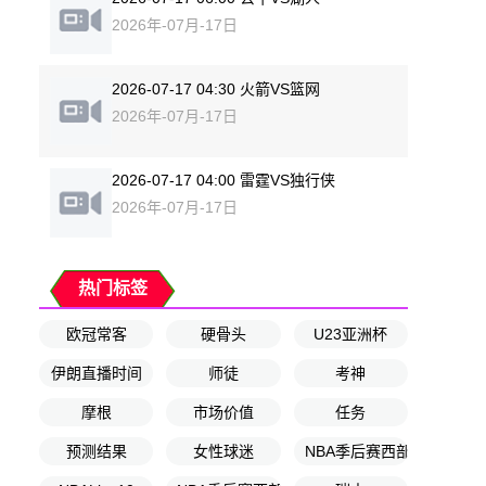
2026年-07月-17日
2026-07-17 04:30 火箭VS篮网
2026年-07月-17日
2026-07-17 04:00 雷霆VS独行侠
2026年-07月-17日
热门标签
欧冠常客
硬骨头
U23亚洲杯
伊朗直播时间
师徒
考神
摩根
市场价值
任务
预测结果
女性球迷
NBA季后赛西部半决赛G2