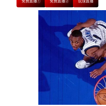
免费直播①
免费直播②
玩球直播