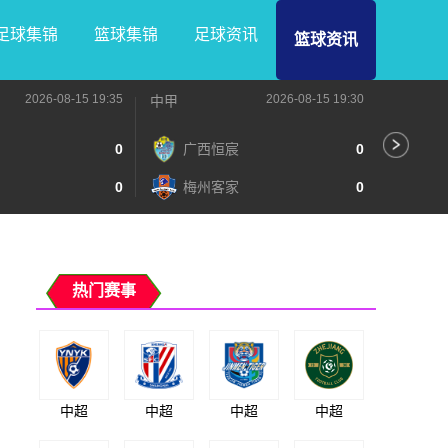
足球集锦
篮球集锦
足球资讯
篮球资讯
2026-08-15 19:35
2026-08-15 19:30
中甲
中甲
0
广西恒宸
0
无
0
梅州客家
0
广
热门赛事
中超
中超
中超
中超