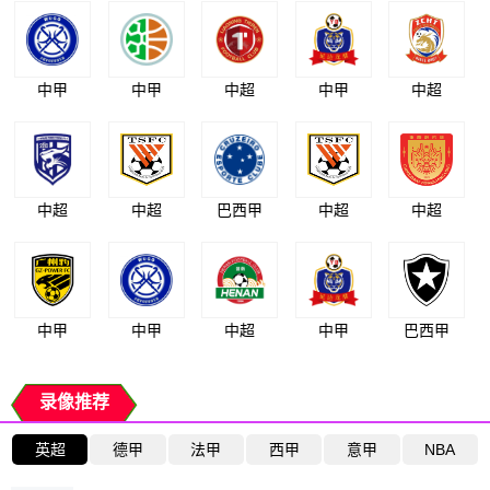
中甲
中甲
中超
中甲
中超
中超
中超
巴西甲
中超
中超
中甲
中甲
中超
中甲
巴西甲
录像推荐
英超
德甲
法甲
西甲
意甲
NBA