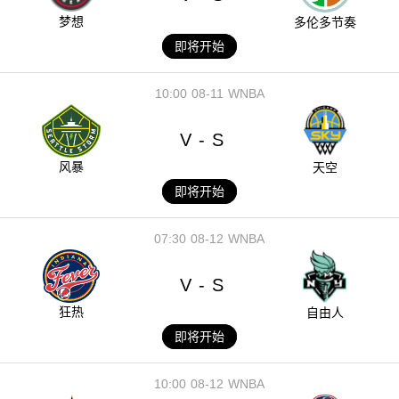
梦想
多伦多节奏
即将开始
10:00
08-11
WNBA
V
S
-
风暴
天空
即将开始
07:30
08-12
WNBA
V
S
-
狂热
自由人
即将开始
10:00
08-12
WNBA