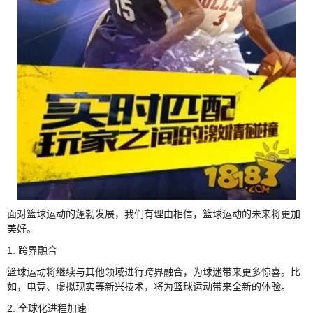
面对篮球运动的蓬勃发展，我们有理由相信，篮球运动的未来将更加
美好。
1. 跨界融合
篮球运动将继续与其他领域进行跨界融合，为球迷带来更多惊喜。比
如，电竞、虚拟现实等新兴技术，将为篮球运动带来全新的体验。
2. 全球化进程加速