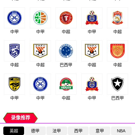
中甲
中甲
中超
中甲
中超
中超
中超
巴西甲
中超
中超
中甲
中甲
中超
中甲
巴西甲
录像推荐
英超
德甲
法甲
西甲
意甲
NBA