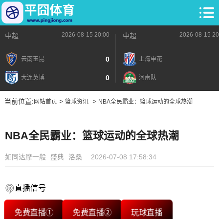
2026-08-15 20:00
2026-08-15 20
中超
中超
0
云南玉昆
上海申花
0
大连英博
河南队
当前位置:
>
>
网站首页
篮球资讯
NBA全民霸业：篮球运动的全球热潮
NBA全民霸业：篮球运动的全球热潮
如同达摩一般
盛典
洛桑
2026-07-08 17:58:34
直播信号
免费直播①
免费直播②
玩球直播