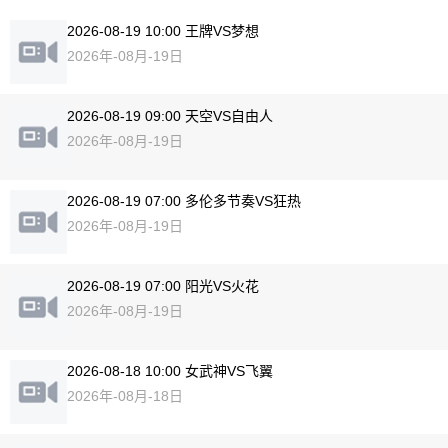
2026-08-19 10:00 王牌VS梦想
2026年-08月-19日
2026-08-19 09:00 天空VS自由人
2026年-08月-19日
2026-08-19 07:00 多伦多节奏VS狂热
2026年-08月-19日
2026-08-19 07:00 阳光VS火花
2026年-08月-19日
2026-08-18 10:00 女武神VS飞翼
2026年-08月-18日