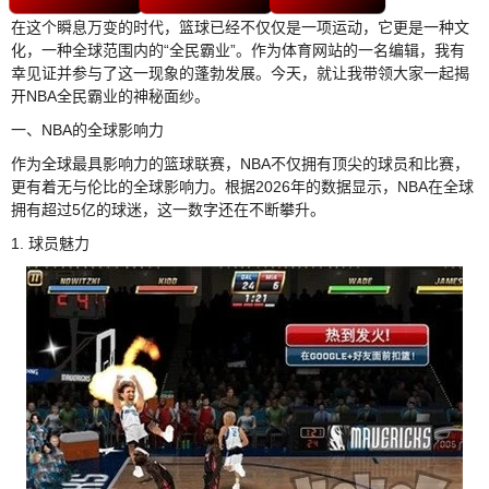
在这个瞬息万变的时代，篮球已经不仅仅是一项运动，它更是一种文
化，一种全球范围内的“全民霸业”。作为体育网站的一名编辑，我有
幸见证并参与了这一现象的蓬勃发展。今天，就让我带领大家一起揭
开NBA全民霸业的神秘面纱。
一、NBA的全球影响力
作为全球最具影响力的篮球联赛，NBA不仅拥有顶尖的球员和比赛，
更有着无与伦比的全球影响力。根据2026年的数据显示，NBA在全球
拥有超过5亿的球迷，这一数字还在不断攀升。
1. 球员魅力