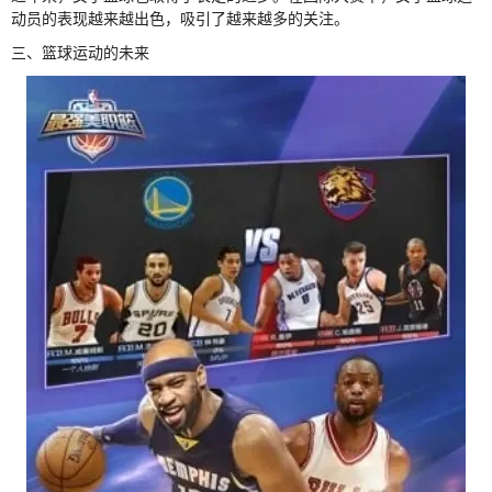
动员的表现越来越出色，吸引了越来越多的关注。
三、篮球运动的未来