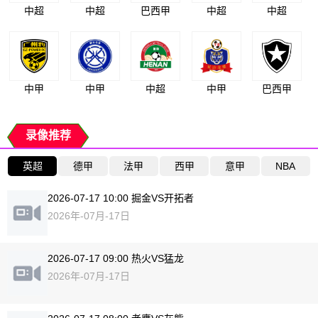
中超
中超
巴西甲
中超
中超
中甲
中甲
中超
中甲
巴西甲
录像推荐
英超
德甲
法甲
西甲
意甲
NBA
2026-07-17 10:00 掘金VS开拓者
2026年-07月-17日
2026-07-17 09:00 热火VS猛龙
2026年-07月-17日