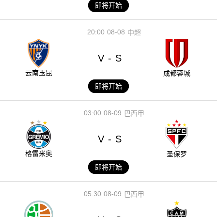
即将开始
20:00
08-08
中超
V
S
-
云南玉昆
成都蓉城
即将开始
03:00
08-09
巴西甲
V
S
-
格雷米奥
圣保罗
即将开始
05:30
08-09
巴西甲