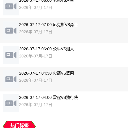
2026-07-17 08:00 老鹰VS灰熊
2026年-07月-17日
2026-07-17 07:00 尼克斯VS勇士
2026年-07月-17日
2026-07-17 06:00 公牛VS湖人
2026年-07月-17日
2026-07-17 04:30 火箭VS篮网
2026年-07月-17日
2026-07-17 04:00 雷霆VS独行侠
2026年-07月-17日
热门标签