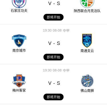
V
S
-
石家庄功夫
陕西联合月亮泊队
即将开始
19:30
08-08
中甲
V
S
-
南京城市
南通支云
即将开始
19:30
08-08
中甲
V
S
-
梅州客家
佛山南狮
即将开始