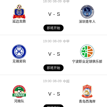
18:00
08-09
中甲
V
S
-
延边龙鼎
深圳青年人
即将开始
19:00
08-09
中甲
V
S
-
无锡吴钩
宁波职业足球俱乐部
即将开始
19:00
08-09
中超
V
S
-
河南队
青岛西海岸