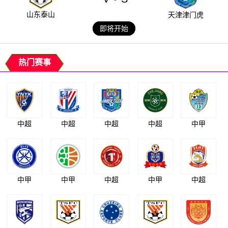
山东泰山
天津津门虎
即将开始
热门赛事
中超
中超
中超
中超
中甲
中甲
中甲
中超
中甲
中超