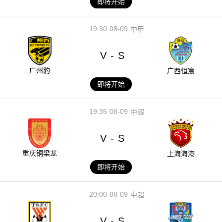
即将开始
19:30
08-09
中甲
V
S
-
广州豹
广西恒宸
即将开始
19:35
08-09
中超
V
S
-
重庆铜梁龙
上海海港
即将开始
20:00
08-09
中超
V
S
-