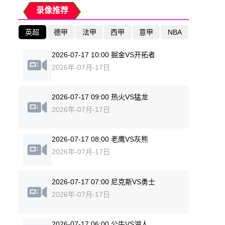
录像推荐
英超
德甲
法甲
西甲
意甲
NBA
2026-07-17 10:00 掘金VS开拓者
2026年-07月-17日
2026-07-17 09:00 热火VS猛龙
2026年-07月-17日
2026-07-17 08:00 老鹰VS灰熊
2026年-07月-17日
2026-07-17 07:00 尼克斯VS勇士
2026年-07月-17日
2026-07-17 06:00 公牛VS湖人