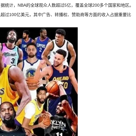
据统计，NBA的全球观众人数超过5亿，覆盖全球200多个国家和地区。
入超过100亿美元，其中广告、转播权、赞助商等方面的收入占据重要比