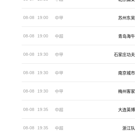
08-08
19:00
中甲
苏州东吴
08-08
19:00
中超
青岛海牛
08-08
19:30
中甲
石家庄功夫
08-08
19:30
中甲
南京城市
08-08
19:30
中甲
梅州客家
08-08
19:35
中超
大连英博
08-08
19:35
中超
浙江队