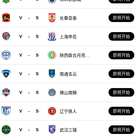
V
-
S
即将开始
长春亚泰
V
-
S
即将开始
上海申花
V
-
S
即将开始
陕西联合月亮泊
队
V
-
S
即将开始
南通支云
V
-
S
即将开始
佛山南狮
V
-
S
即将开始
辽宁铁人
V
-
S
即将开始
武汉三镇