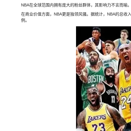
NBA在全球范围内拥有庞大的粉丝群体，其影响力不言而喻。
在商业价值方面，NBA更是独领风骚。据统计，NBA的总收
例。