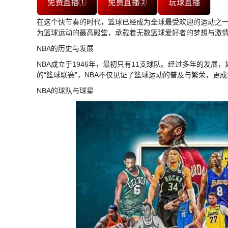
免费直播①
免费直播②
玩球直播
在这个快节奏的时代，篮球已经成为全球最受欢迎的运动之一。而NBA（Na
为篮球运动的最高殿堂，承载着无数篮球爱好者的梦想与激情
NBA的历史与发展
NBA成立于1946年，最初只有11支球队。经过多年的发展
的“篮球联赛”，NBA不仅见证了篮球运动的普及与繁荣，更
NBA的球队与球星