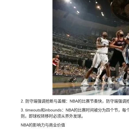
2. 防守端强调抢断与盖帽：NBA的比赛节奏快，防守端强
3. timeouts和inbounds：NBA的比赛时间被分为四个节
则，即球权转移时必须从界外发球。
NBA的影响力与商业价值