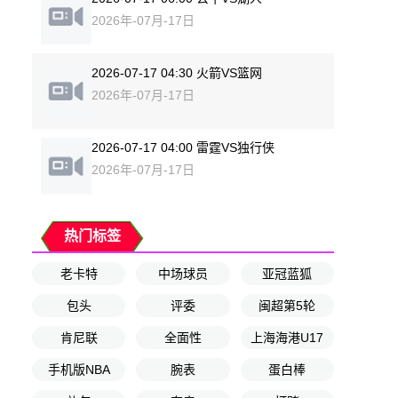
2026年-07月-17日
2026-07-17 04:30 火箭VS篮网
2026年-07月-17日
2026-07-17 04:00 雷霆VS独行侠
2026年-07月-17日
热门标签
老卡特
中场球员
亚冠蓝狐
包头
评委
闽超第5轮
肯尼联
全面性
上海海港U17
手机版NBA
腕表
蛋白棒