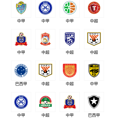
中甲
中甲
中甲
中超
中甲
中超
中超
中超
巴西甲
中超
中超
中甲
中甲
中超
中甲
巴西甲