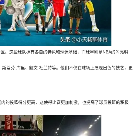
分区。这些球队拥有各自的特色和球迷基础，而球星则是NBA的闪亮明
、斯蒂芬·库里、凯文·杜兰特等。他们不仅在球场上展现出色的技艺，更
：
分线内的投篮得分更高，这使得比赛更加刺激，也提高了球员投篮的积极