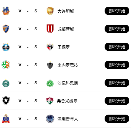
V
-
S
即将开始
大连鲲城
V
-
S
即将开始
成都蓉城
V
-
S
即将开始
圣保罗
V
-
S
即将开始
米内罗竞技
V
-
S
即将开始
沙佩科恩斯
V
-
S
即将开始
弗鲁米嫩塞
V
-
S
即将开始
深圳青年人