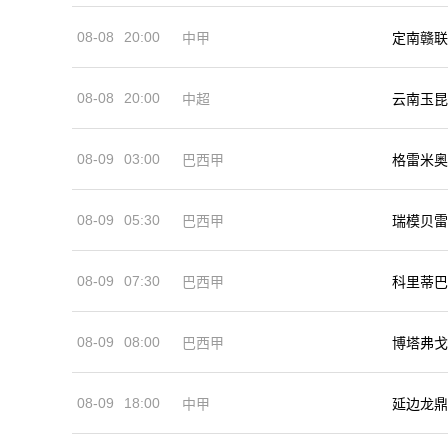
08-08
20:00
中甲
定南赣联
08-08
20:00
中超
云南玉昆
08-09
03:00
巴西甲
格雷米奥
08-09
05:30
巴西甲
瑞模贝雷
08-09
07:30
巴西甲
科里蒂巴
08-09
08:00
巴西甲
博塔弗戈
08-09
18:00
中甲
延边龙鼎