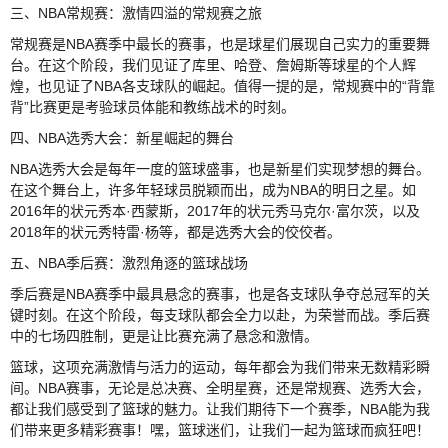
三、NBA常规赛：激情四溢的常规赛之旅
常规赛是NBA赛季中最长的赛事，也是球星们展现自己实力的重要舞
台。在这个阶段，我们见证了库里、哈登、詹姆斯等球星的个人辉
煌，也见证了NBA各支球队的崛起。值得一提的是，常规赛中的“背靠
背”比赛更是考验球员体能和教练战术的时刻。
四、NBA选秀大会：新星崛起的舞台
NBA选秀大会是每年一度的篮球盛事，也是新星们实现梦想的舞台。
在这个舞台上，许多年轻球员脱颖而出，成为NBA的明日之星。如
2016年的状元秀本·西蒙斯，2017年的状元秀马克尔·富尔茨，以及
2018年的状元秀特雷·杨等，都是选秀大会的佼佼者。
五、NBA季后赛：激烈角逐的篮球战场
季后赛是NBA赛季中最具悬念的赛事，也是各支球队争夺总冠军的关
键时刻。在这个阶段，每支球队都会全力以赴，为荣誉而战。季后赛
中的七场四胜制，更是让比赛充满了悬念和激情。
篮球，这项充满激情与活力的运动，每年都会为我们带来无数精彩瞬
间。NBA赛事，无论是总决赛、全明星赛，还是常规赛、选秀大会，
都让我们感受到了篮球的魅力。让我们期待下一个赛季，NBA能为我
们带来更多精彩赛事！嘿，篮球迷们，让我们一起为篮球而疯狂吧！