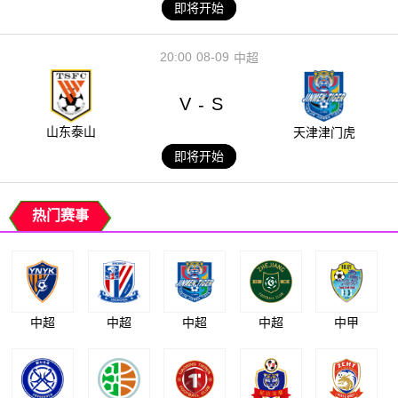
即将开始
20:00
08-09
中超
V
S
-
山东泰山
天津津门虎
即将开始
热门赛事
中超
中超
中超
中超
中甲