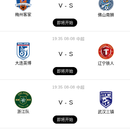
V
S
-
梅州客家
佛山南狮
即将开始
19:35
08-08
中超
V
S
-
大连英博
辽宁铁人
即将开始
19:35
08-08
中超
V
S
-
浙江队
武汉三镇
即将开始