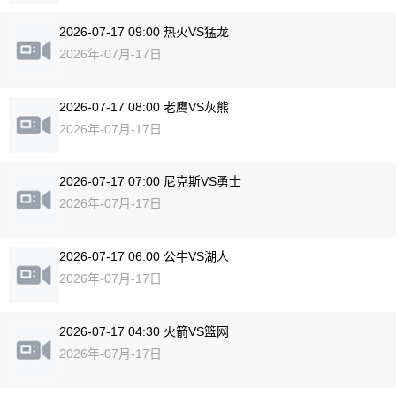
2026-07-17 09:00 热火VS猛龙
2026年-07月-17日
2026-07-17 08:00 老鹰VS灰熊
2026年-07月-17日
2026-07-17 07:00 尼克斯VS勇士
2026年-07月-17日
2026-07-17 06:00 公牛VS湖人
2026年-07月-17日
2026-07-17 04:30 火箭VS篮网
2026年-07月-17日