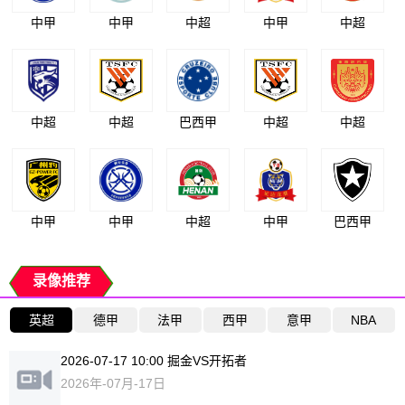
中甲
中甲
中超
中甲
中超
中超
中超
巴西甲
中超
中超
中甲
中甲
中超
中甲
巴西甲
录像推荐
英超
德甲
法甲
西甲
意甲
NBA
2026-07-17 10:00 掘金VS开拓者
2026年-07月-17日