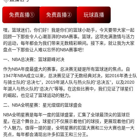
免费直播①
免费直播②
玩球直播
嘿，篮球迷们，你们好！我是你们的篮球小助手，今天要带大家一起
回顾一下那些令人心潮澎湃的NBA赛事。篮球，这项充满激情与活力
的运动，每年都会为我们带来无数精彩瞬间。接下来，就让我为大家
盘点一下那些让人难以忘怀的NBA赛事吧！
一、NBA总决赛：篮球巅峰对决
作为NBA年度最盛大的赛事，总决赛无疑是所有篮球迷的焦点。自
1947年NBA成立以来，总决赛见证了无数经典对决，如2016年勇士队
与骑士队的“总决七”，2019年湖人队与热火队的“总决五”，以及2020
年湖人与热火队的“总决六”等等。在这些比赛中，我们见证了球星们
的崛起，也见证了篮球运动的魅力。
二、NBA全明星赛：星光熠熠的篮球盛会
NBA全明星赛是每年一度的篮球盛宴，汇集了全球最顶尖的篮球巨
星。在这个舞台上，球星们不仅展示着他们的球技，更展现着他们的
个人魅力。值得一提的是，全明星赛的扣篮大赛和三分大赛也是一大
亮点，每年都会涌现出许多扣篮王和三分王。