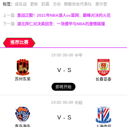
标签
：
成名战
更新
奶霜
方向
额敏协会代表队
奥尔登
上一篇:
激战正酣！2021年NBA湖人vs篮网：巅峰对决的火花
下一篇:
湖北拜仁对决美因茨：一场德甲与NBA的激情碰撞
推荐比赛
19:00
08-08
中甲
V
S
-
苏州东吴
长春亚泰
即将开始
19:00
08-08
中超
V
S
-
青岛海牛
上海申花