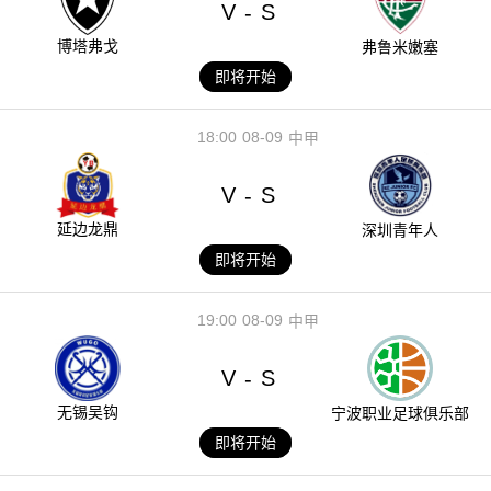
V
S
-
博塔弗戈
弗鲁米嫩塞
即将开始
18:00
08-09
中甲
V
S
-
延边龙鼎
深圳青年人
即将开始
19:00
08-09
中甲
V
S
-
无锡吴钩
宁波职业足球俱乐部
即将开始