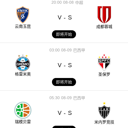
20:00
08-08
中超
V
S
-
云南玉昆
成都蓉城
即将开始
03:00
08-09
巴西甲
V
S
-
格雷米奥
圣保罗
即将开始
05:30
08-09
巴西甲
V
S
-
瑞模贝雷
米内罗竞技