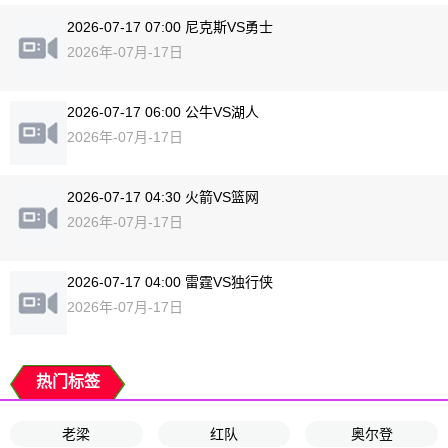
2026-07-17 07:00 尼克斯VS勇士
2026年-07月-17日
2026-07-17 06:00 公牛VS湖人
2026年-07月-17日
2026-07-17 04:30 火箭VS篮网
2026年-07月-17日
2026-07-17 04:00 雷霆VS独行侠
2026年-07月-17日
热门标签
老梁
红队
奥尔登