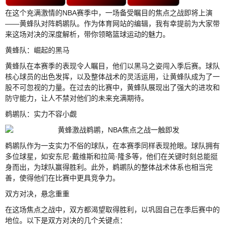
在这个充满激情的NBA赛季中，一场备受瞩目的焦点之战即将上演
——黄蜂队对阵鹈鹕队。作为体育网站的编辑，我有幸提前为大家带
来这场对决的深度解析，带你领略篮球运动的魅力。
黄蜂队：崛起的黑马
黄蜂队在本赛季的表现令人瞩目，他们以黑马之姿闯入季后赛。球队
核心球员的出色发挥，以及整体战术的灵活运用，让黄蜂队成为了一
股不可忽视的力量。在过去的比赛中，黄蜂队展现出了强大的进攻和
防守能力，让人不禁对他们的未来充满期待。
鹈鹕队：实力不容小觑
鹈鹕队作为一支实力不俗的球队，在本赛季同样表现抢眼。球队拥有
多位球星，如安东尼·戴维斯和拉简·隆多等，他们在关键时刻总能挺
身而出，为球队赢得胜利。此外，鹈鹕队的整体战术体系也相当完
善，使得他们在比赛中更具竞争力。
双方对决，悬念重重
在这场焦点之战中，双方都渴望取得胜利，以巩固自己在季后赛中的
地位。以下是双方对决的几个关键点：