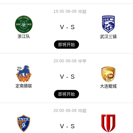
19:35
08-08
中超
V
S
-
浙江队
武汉三镇
即将开始
20:00
08-08
中甲
V
S
-
定南赣联
大连鲲城
即将开始
20:00
08-08
中超
V
S
-