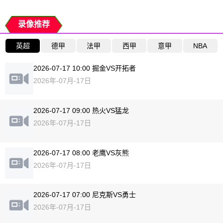
录像推荐
英超
德甲
法甲
西甲
意甲
NBA
2026-07-17 10:00 掘金VS开拓者
2026年-07月-17日
2026-07-17 09:00 热火VS猛龙
2026年-07月-17日
2026-07-17 08:00 老鹰VS灰熊
2026年-07月-17日
2026-07-17 07:00 尼克斯VS勇士
2026年-07月-17日