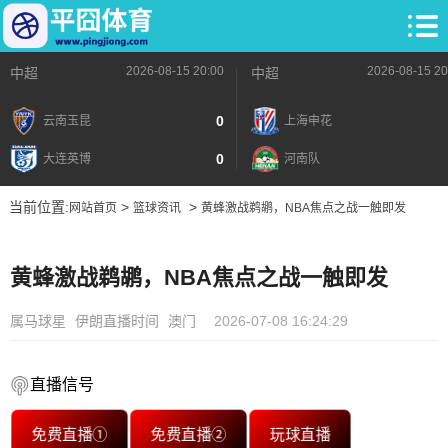
2026-08-15 20:00
2026-08-15 20
中超
中超
0
云南玉昆
上海申花
0
大连英博
河南队
当前位置:
>
>
网站首页
篮球资讯
黄蜂激战鹈鹕，NBA焦点之战一触即发
黄蜂激战鹈鹕，NBA焦点之战一触即发
属马球星
伊朗直播时间
澳门
2026-07-08 16:24:29
直播信号
免费直播①
免费直播②
玩球直播