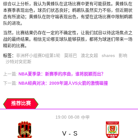
综合以上分析，我认为黄蜂队在这场比赛中更有可能获胜。黄蜂队在
本赛季表现出色，球员们状态良好；鹈鹕队虽然实力不俗，但近期状
态有所波动；黄蜂队在防守端表现出色，有望在这场比赛中限制鹈鹕
队的进攻。
当然，比赛结果仍存在一定的不确定性，让我们拭目以待这场焦点之
战的最终结果。相信无论哪支球队能够获胜，都将为球迷们带来一场
精彩的比赛。
标签
：
非洲杯小组赛D组第1轮
莫班巴
澳北女超
shares
影响
沙特对突尼斯
上一篇:
NBA夏季录：新赛季的序曲，谁将脱颖而出？
下一篇:
NBA经典对决：2009年湖人VS火箭的激情碰撞
推荐比赛
19:00
08-08
中甲
V
S
-