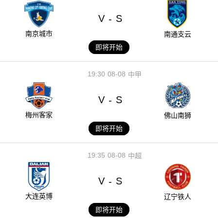
V
S
-
南京城市
南通支云
即将开始
19:30
08-08
中甲
V
S
-
梅州客家
佛山南狮
即将开始
19:35
08-08
中超
V
S
-
大连英博
辽宁铁人
即将开始