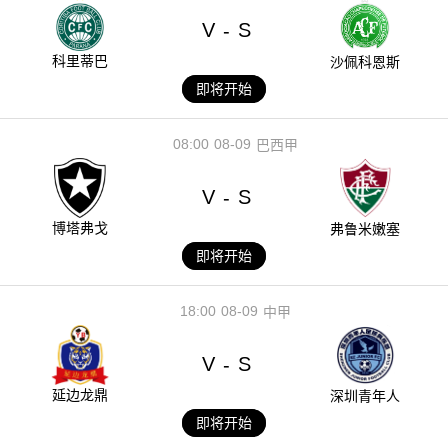
V
S
-
科里蒂巴
沙佩科恩斯
即将开始
08:00
08-09
巴西甲
V
S
-
博塔弗戈
弗鲁米嫩塞
即将开始
18:00
08-09
中甲
V
S
-
延边龙鼎
深圳青年人
即将开始