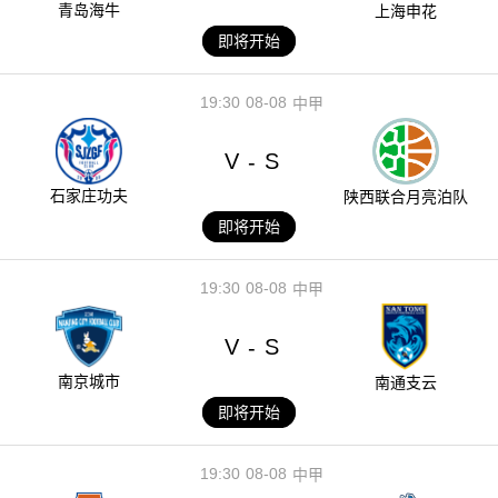
青岛海牛
上海申花
即将开始
19:30
08-08
中甲
V
S
-
石家庄功夫
陕西联合月亮泊队
即将开始
19:30
08-08
中甲
V
S
-
南京城市
南通支云
即将开始
19:30
08-08
中甲