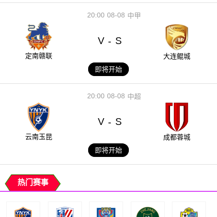
20:00
08-08
中甲
V
S
-
定南赣联
大连鲲城
即将开始
20:00
08-08
中超
V
S
-
云南玉昆
成都蓉城
即将开始
热门赛事