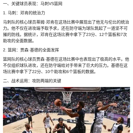
一、关键球员表现：马刺VS篮网
1. 马刺：邓肯的统治力
马刺队的核心球员蒂姆·邓肯在这场比赛中展现出了他无与伦比的统治
力。他不仅在进攻端予取予求，还在防守端为球队筑起了一道坚不可
摧的防线。据统计，邓肯在这场比赛中拿下了23分、12个篮板和7次
助攻的全面数据。
2. 篮网：贾森·基德的全面发挥
篮网队的核心球员贾森·基德在这场比赛中也表现出了极高的水平。他
不仅组织球队进攻，还在防守端给对手带来了巨大的压力。基德在这
场比赛中拿下了22分、10个助攻和6个篮板的数据。
二、战术运用：攻防两端的关键