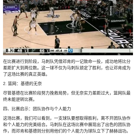
在比赛进行到阶段，马刺队凭借邓肯的一记致命一投，成功地将比分
差距扩大到两位数。这一球不仅为马刺队锁定了胜利，也让邓肯成为
了这场比赛的真正英雄。
2. 篮网：基德的无奈
尽管基德在比赛阶段努力挽救局势，但无奈实力差距过大，篮网队最
终未能逆转比赛。
四、比赛启示：团队协作与个人能力
这场比赛，我们可以看到，一支球队要想取得胜利，离不开团队协作
和个人能力的完美结合。马刺队在这场比赛中展现出了出色的团队协
作，而邓肯和基德则分别用他们的个人能力为球队立下了赫赫战功。