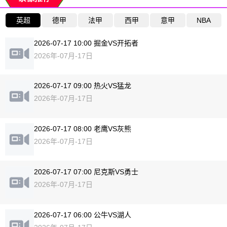
英超
德甲
法甲
西甲
意甲
NBA
2026-07-17 10:00 掘金VS开拓者
2026年-07月-17日
2026-07-17 09:00 热火VS猛龙
2026年-07月-17日
2026-07-17 08:00 老鹰VS灰熊
2026年-07月-17日
2026-07-17 07:00 尼克斯VS勇士
2026年-07月-17日
2026-07-17 06:00 公牛VS湖人