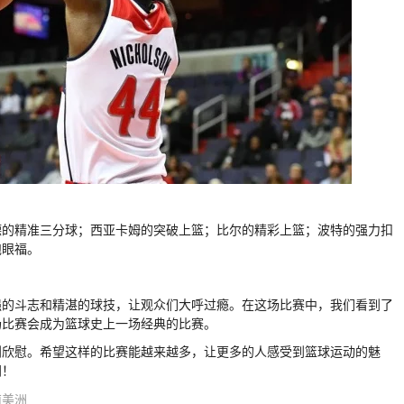
德的精准三分球；西亚卡姆的突破上篮；比尔的精彩上篮；波特的强力扣
饱眼福。
强的斗志和精湛的球技，让观众们大呼过瘾。在这场比赛中，我们看到了
场比赛会成为篮球史上一场经典的比赛。
到欣慰。希望这样的比赛能越来越多，让更多的人感受到篮球运动的魅
间！
南美洲