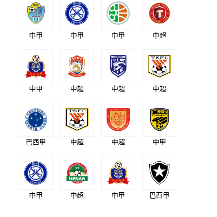
中甲
中甲
中甲
中超
中甲
中超
中超
中超
巴西甲
中超
中超
中甲
中甲
中超
中甲
巴西甲