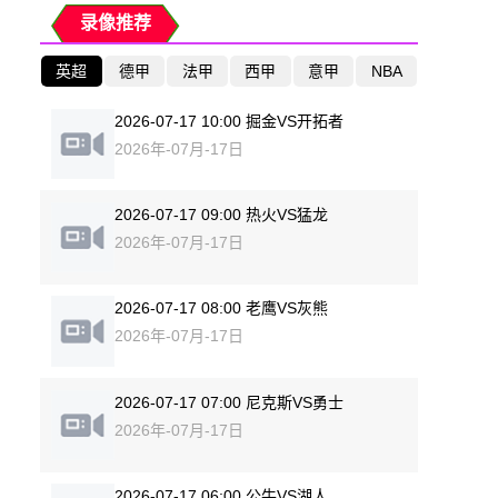
录像推荐
英超
德甲
法甲
西甲
意甲
NBA
2026-07-17 10:00 掘金VS开拓者
2026年-07月-17日
2026-07-17 09:00 热火VS猛龙
2026年-07月-17日
2026-07-17 08:00 老鹰VS灰熊
2026年-07月-17日
2026-07-17 07:00 尼克斯VS勇士
2026年-07月-17日
2026-07-17 06:00 公牛VS湖人