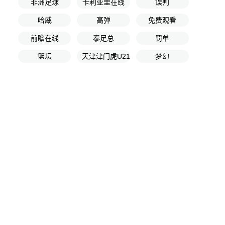
非洲足球
卡利亚里在线
误判
哈威
高弹
免费观看
前瞻在线
泰足总
罚单
篮坛
天津津门虎U21
梦幻