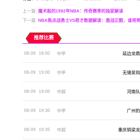
上一篇:
魔术般的1992年NBA：传奇赛季的独家解读
下一篇:
NBA焦点战勇士VS奇才数据解读：激战正酣，谁将
推荐比赛
08-09
18:00
中甲
延边龙鼎
08-09
19:00
中甲
无锡吴钩
08-09
19:00
河南队
中超
08-09
19:30
中甲
广州豹
08-09
19:35
中超
重庆铜梁龙