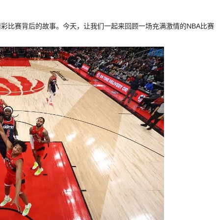
彩比赛背后的故事。今天，让我们一起来回顾一场充满激情的NBA比赛