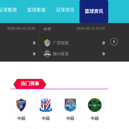
足球集锦
篮球集锦
足球资讯
篮球资讯
2026-08-15 19:35
2026-08-15 19:30
中甲
中甲
0
广西恒宸
0
无
0
梅州客家
0
广
热门赛事
中超
中超
中超
中超