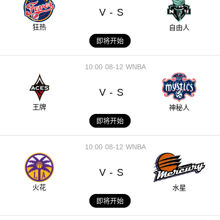
V
S
-
狂热
自由人
即将开始
10:00
08-12
WNBA
V
S
-
王牌
神秘人
即将开始
10:00
08-12
WNBA
V
S
-
火花
水星
即将开始