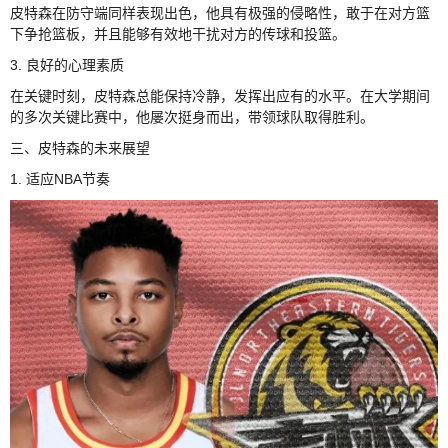
皮特森在防守端同样表现出色，他具有极强的侵略性，敢于在对方篮
下争抢篮板，并且能够有效地干扰对方的传球和投篮。
3. 良好的心理素质
在关键时刻，皮特森总能保持冷静，发挥出应有的水平。在大学期间
的多次关键比赛中，他屡次挺身而出，带领球队取得胜利。
三、皮特森的未来展望
1. 适应NBA节奏