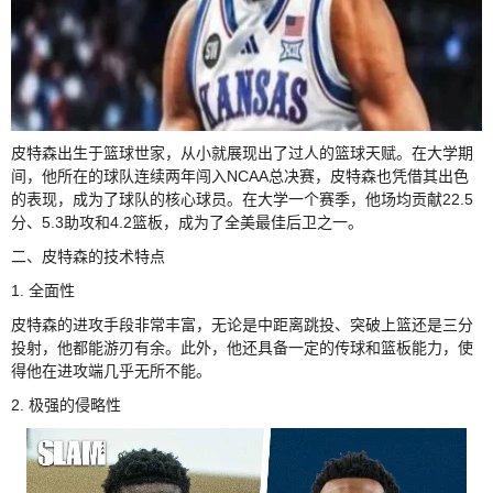
皮特森出生于篮球世家，从小就展现出了过人的篮球天赋。在大学期
间，他所在的球队连续两年闯入NCAA总决赛，皮特森也凭借其出色
的表现，成为了球队的核心球员。在大学一个赛季，他场均贡献22.5
分、5.3助攻和4.2篮板，成为了全美最佳后卫之一。
二、皮特森的技术特点
1. 全面性
皮特森的进攻手段非常丰富，无论是中距离跳投、突破上篮还是三分
投射，他都能游刃有余。此外，他还具备一定的传球和篮板能力，使
得他在进攻端几乎无所不能。
2. 极强的侵略性