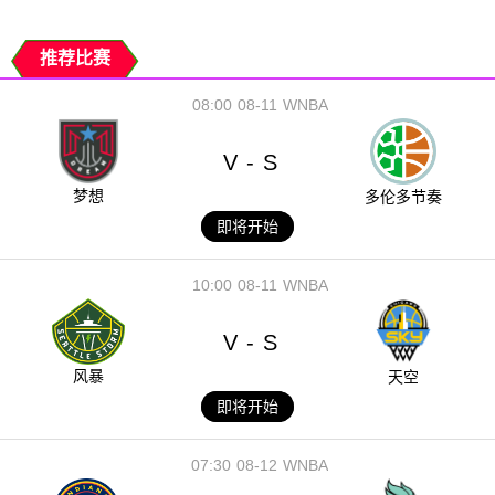
推荐比赛
08:00
08-11
WNBA
V
S
-
梦想
多伦多节奏
即将开始
10:00
08-11
WNBA
V
S
-
风暴
天空
即将开始
07:30
08-12
WNBA