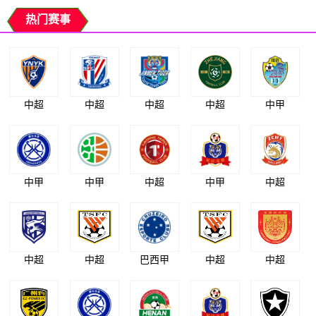
热门赛事
中超
中超
中超
中超
中甲
中甲
中甲
中超
中甲
中超
中超
中超
巴西甲
中超
中超