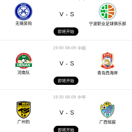
V
S
-
无锡吴钩
宁波职业足球俱乐部
即将开始
19:00
08-09
中超
V
S
-
河南队
青岛西海岸
即将开始
19:30
08-09
中甲
V
S
-
广州豹
广西恒宸
即将开始