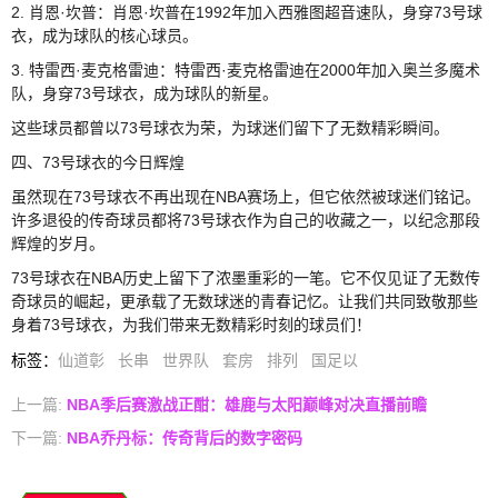
2. 肖恩·坎普：肖恩·坎普在1992年加入西雅图超音速队，身穿73号球
衣，成为球队的核心球员。
3. 特雷西·麦克格雷迪：特雷西·麦克格雷迪在2000年加入奥兰多魔术
队，身穿73号球衣，成为球队的新星。
这些球员都曾以73号球衣为荣，为球迷们留下了无数精彩瞬间。
四、73号球衣的今日辉煌
虽然现在73号球衣不再出现在NBA赛场上，但它依然被球迷们铭记。
许多退役的传奇球员都将73号球衣作为自己的收藏之一，以纪念那段
辉煌的岁月。
73号球衣在NBA历史上留下了浓墨重彩的一笔。它不仅见证了无数传
奇球员的崛起，更承载了无数球迷的青春记忆。让我们共同致敬那些
身着73号球衣，为我们带来无数精彩时刻的球员们！
标签
：
仙道彰
长串
世界队
套房
排列
国足以
上一篇:
NBA季后赛激战正酣：雄鹿与太阳巅峰对决直播前瞻
下一篇:
NBA乔丹标：传奇背后的数字密码