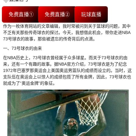
免费直播①
免费直播②
玩球直播
作为一枚体育网站的文章编辑，我时常被问到关于篮球的问题，其中
不乏有关那些传奇球衣的探讨。今天，我想借此机会，带你走进NBA
73号球衣的故事，那些被遗忘的传奇背后的点滴。
一、73号球衣的由来
在NBA历史上，73号球衣曾经属于众多球星。而关于73号球衣的由
来，还有一个有趣的故事。据NBA官方介绍，73号球衣是为了纪念
1972年巴塞罗那奥运会上美国奥运男篮队的成绩而设立的。当时，这
支队伍在奥运会上以惊人的成绩包揽了所有金牌，因此，73号球衣也
就成为了“奥运金牌”的象征。