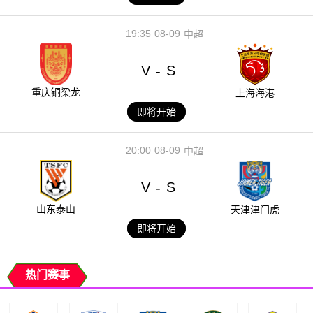
19:35
08-09
中超
V
S
-
重庆铜梁龙
上海海港
即将开始
20:00
08-09
中超
V
S
-
山东泰山
天津津门虎
即将开始
热门赛事