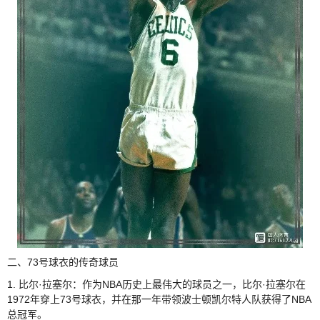
二、73号球衣的传奇球员
1. 比尔·拉塞尔：作为NBA历史上最伟大的球员之一，比尔·拉塞尔在
1972年穿上73号球衣，并在那一年带领波士顿凯尔特人队获得了NBA
总冠军。