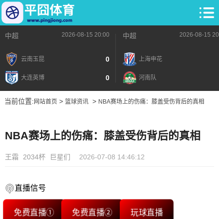
2026-08-15 20:00
2026-08-15 20
中超
中超
0
云南玉昆
上海申花
0
大连英博
河南队
当前位置:
>
>
网站首页
篮球资讯
NBA赛场上的伤痛：膝盖受伤背后的真相
NBA赛场上的伤痛：膝盖受伤背后的真相
王霜
2034杯
巨星们
2026-07-08 14:46:12
直播信号
免费直播①
免费直播②
玩球直播