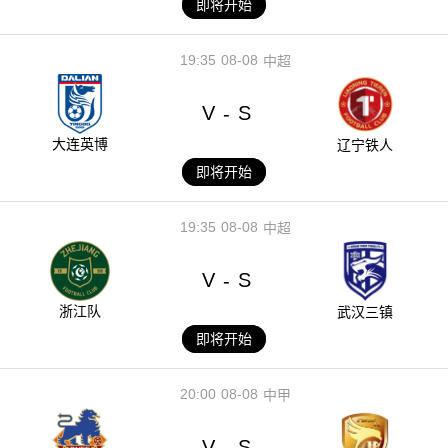
即将开始
19:35
08-08
中超
V
S
-
大连英博
辽宁铁人
即将开始
19:35
08-08
中超
V
S
-
浙江队
武汉三镇
即将开始
20:00
08-08
中甲
V
S
-