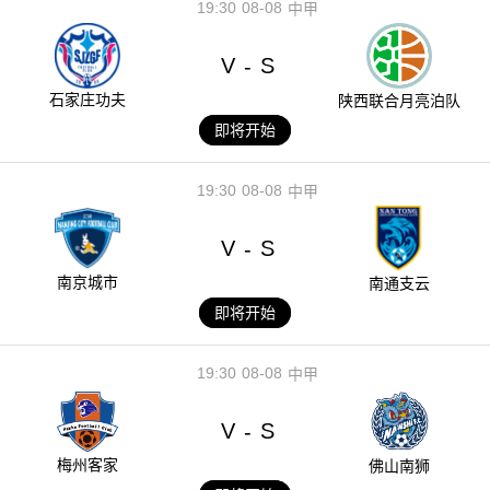
19:30
08-08
中甲
V
S
-
石家庄功夫
陕西联合月亮泊队
即将开始
19:30
08-08
中甲
V
S
-
南京城市
南通支云
即将开始
19:30
08-08
中甲
V
S
-
梅州客家
佛山南狮