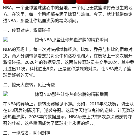
NBA，一个全球篮球迷心中的圣地，一个见证无数篮球传奇诞生的地
方。在这里，每一个瞬间都充满了惊奇与热血。今天，就让我带你走
进NBA，那些让你热血沸腾的精彩瞬间。
一、传奇对决，激情碰撞
NBA的赛场上，每一次对决都堪称经典。比如，乔丹与科比的宿命对
决，两人分别带领着芝加哥公牛和洛杉矶湖人，在赛场上一次次展开
激情碰撞。2026年的数据显示，这两位传奇球员共交手20次，其中乔
丹胜出11次，科比胜出9次。正是这种激烈的对决，让NBA成为了篮
球爱好者的天堂。
二、惊天大逆转，见证奇迹
在NBA的赛场上，逆转比赛屡见不鲜。比如，2016年总决赛，骑士队
在1-3落后的情况下，逆袭夺冠。这场惊天地泣鬼神的逆转，让无数球
迷热血沸腾。2026年的数据显示，NBA历史上共有5次总决赛逆转夺
冠的壮举，这些瞬间成为了篮球史上永恒的经典。
三、一球成名，瞬间封神