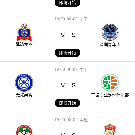
即将开始
18:00
08-09
中甲
V
S
-
延边龙鼎
深圳青年人
即将开始
19:00
08-09
中甲
V
S
-
无锡吴钩
宁波职业足球俱乐部
即将开始
19:00
08-09
中超