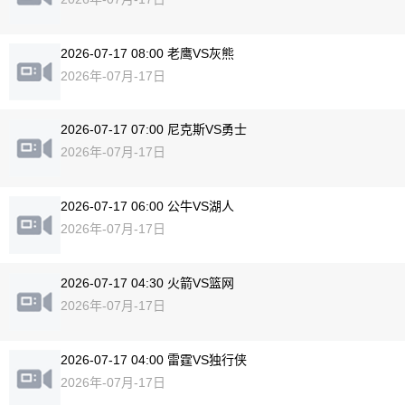
2026-07-17 08:00 老鹰VS灰熊
2026年-07月-17日
2026-07-17 07:00 尼克斯VS勇士
2026年-07月-17日
2026-07-17 06:00 公牛VS湖人
2026年-07月-17日
2026-07-17 04:30 火箭VS篮网
2026年-07月-17日
2026-07-17 04:00 雷霆VS独行侠
2026年-07月-17日