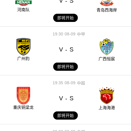
V
S
-
河南队
青岛西海岸
即将开始
19:30
08-09
中甲
V
S
-
广州豹
广西恒宸
即将开始
19:35
08-09
中超
V
S
-
重庆铜梁龙
上海海港
即将开始