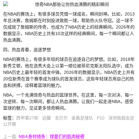
在NBA的赛场上，有很多球员凭借一球成名，瞬间封神。比如，2013
年总决赛，詹姆斯在时刻投进致胜一球，帮助热火队夺冠。这一球不
仅成就了詹姆斯的传奇，也成为了NBA历史上的经典瞬间。2026年的
数据显示，NBA历史上共有10次这样的经典瞬间，每一个瞬间都让人
热血沸腾。
四、热血青春，追逐梦想
NBA的赛场上，有很多年轻的球员在追逐自己的梦想。比如，2018年
新秀艾顿，他在选秀大会上以第一顺位被菲尼克斯太阳队选中，成为
NBA历史上最年轻的首发中锋。2026年的数据显示，NBA历史上共有
20位新秀在首个赛季成为球队的首发球员，这些年轻球员用自己的热
血和拼搏，诠释着篮球的魅力。
NBA，一个充满惊奇与热血的篮球世界。在这里，每一次对决、每一
次逆转、每一次瞬间，都让人热血沸腾。让我们一起走进NBA，感受
篮球的魅力，见证更多惊奇瞬间。
标签
：
西甲第27轮
远藤
戈贝尔
金盾足球队
P10
深圳街超女足
公开赛
上一篇:
NBA身材线条：球星们的肌肉秘密