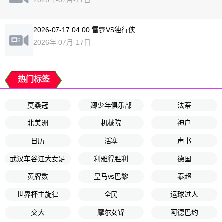
2026年-07月-17日
2026-07-17 04:00 雷霆VS独行侠
2026年-07月-17日
热门标签
莫桑冠
卿少年俱乐部
法蒂
北美洲
机械院
神户
日历
活塞
声书
武汉车谷江大女足
利雅得胜利
德国
黄牌数
皇马vs巴黎
泰超
世界杯主旋律
全民
运球过人
交大
摩尔女锦
阿德巴约