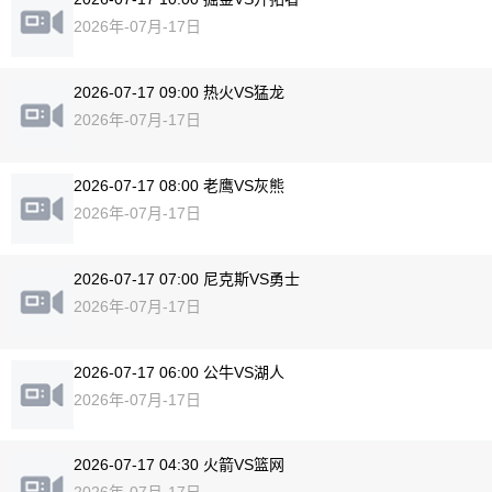
2026年-07月-17日
2026-07-17 09:00 热火VS猛龙
2026年-07月-17日
2026-07-17 08:00 老鹰VS灰熊
2026年-07月-17日
2026-07-17 07:00 尼克斯VS勇士
2026年-07月-17日
2026-07-17 06:00 公牛VS湖人
2026年-07月-17日
2026-07-17 04:30 火箭VS篮网