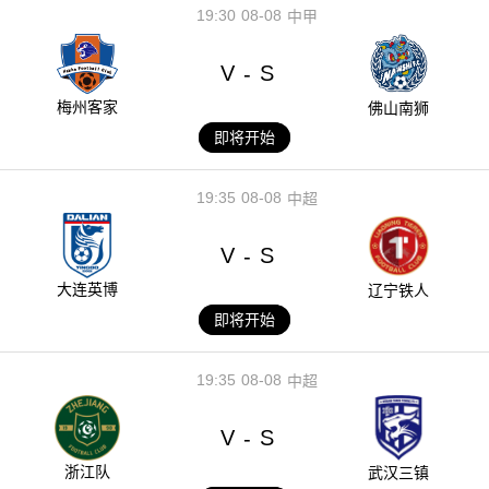
19:30
08-08
中甲
V
S
-
梅州客家
佛山南狮
即将开始
19:35
08-08
中超
V
S
-
大连英博
辽宁铁人
即将开始
19:35
08-08
中超
V
S
-
浙江队
武汉三镇