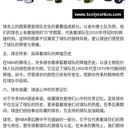
球衣上的图案更是球队文化的重要组成部分。以金州勇士队为例，他
们的球衣上有着独特的“D”字图案，代表着球队在2015年夺冠时的辉
煌时刻。这样的图案不仅展现了球队的独特风格，更让球迷们感受到
了球队的荣誉与荣耀。
五、球衣传承：延续着球队的辉煌历史
在NBA的赛场上，许多球衣都承载着球队的辉煌历史。以波士顿凯尔
特人队的绿色球衣为例，它见证了球队在1950年代至1970年代期间的
辉煌。如今，尽管球衣的颜色已经有所变化，但那份传承的精神依然
在球队中延续。
六、球衣收藏：球迷心中的珍贵记忆
对于许多NBA球迷来说，收藏球衣是他们心中的珍贵记忆。这些球衣
不仅见证了球队的历史，更承载着球迷们对球队的热爱。在季后赛期
间，球迷们纷纷拿出珍藏的球衣，为支持的球队加油助威。
球衣，是NBA季后赛中不可或缺的一部分。它不仅代表着球员们的荣
誉与责任，更传递着球队的激情与斗志。在未来的赛场上，我们期待