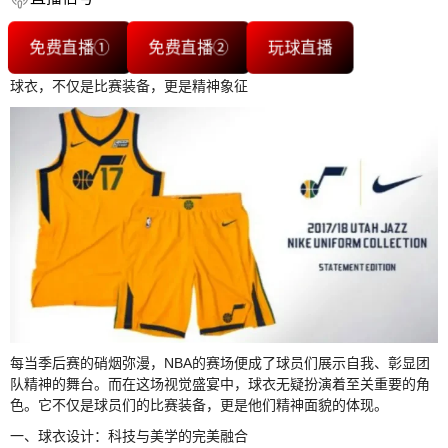
免费直播①
免费直播②
玩球直播
球衣，不仅是比赛装备，更是精神象征
每当季后赛的硝烟弥漫，NBA的赛场便成了球员们展示自我、彰显团
队精神的舞台。而在这场视觉盛宴中，球衣无疑扮演着至关重要的角
色。它不仅是球员们的比赛装备，更是他们精神面貌的体现。
一、球衣设计：科技与美学的完美融合