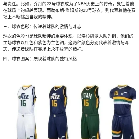
与责任。比如，乔丹的23号球衣成为了NBA历史上的传奇，象征着他
在球场上的卓越表现。而勒布朗·詹姆斯的23号球衣，则代表着他在赛
场上不断挑战自我的精神。
三、球衣色彩：传递着球队的激情与斗志
球衣的色彩也是球队精神的重要体现。以洛杉矶湖人队为例，他们的
主场球衣以红色和紫色为主色调，这两种颜色分别代表着激情与斗
志，传递着球队在赛场上永不放弃的精神。
四、球衣图案：展现着球队的独特风格