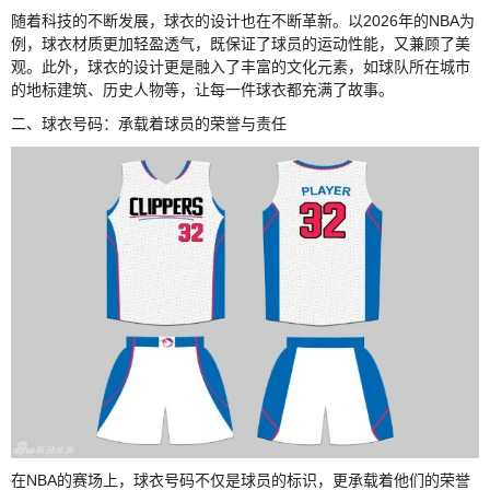
随着科技的不断发展，球衣的设计也在不断革新。以2026年的NBA为
例，球衣材质更加轻盈透气，既保证了球员的运动性能，又兼顾了美
观。此外，球衣的设计更是融入了丰富的文化元素，如球队所在城市
的地标建筑、历史人物等，让每一件球衣都充满了故事。
二、球衣号码：承载着球员的荣誉与责任
在NBA的赛场上，球衣号码不仅是球员的标识，更承载着他们的荣誉