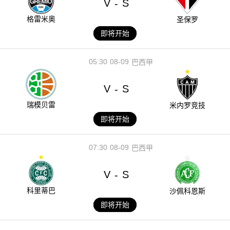
V
S
-
格雷米奥
圣保罗
即将开始
05:30
08-09
巴西甲
V
S
-
瑞模贝雷
米内罗竞技
即将开始
07:30
08-09
巴西甲
V
S
-
科里蒂巴
沙佩科恩斯
即将开始