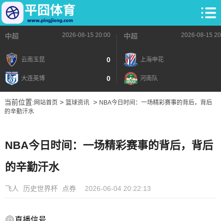
2026-08-15 20:00
2026-08-15 20
中超
中超
0
云南玉昆
上海申花
0
大连英博
河南队
当前位置:
>
>
网站首页
篮球资讯
NBA今日时间：一场精彩赛事的背后，背后
的辛勤汗水
NBA今日时间：一场精彩赛事的背后，背后
的辛勤汗水
飞人
历史世界杯
点券
2026-06-04 20:22:13
直播信号