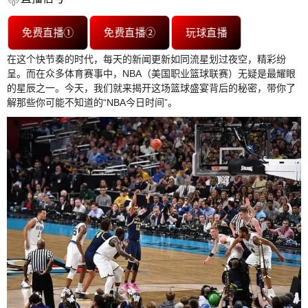
免费直播①
免费直播②
玩球直播
在这个快节奏的时代，每天的新闻更新如同流星划过夜空，精彩纷
呈。而在众多体育赛事中，NBA（美国职业篮球联赛）无疑是最耀眼
的星辰之一。今天，我们就来揭开这场篮球盛宴背后的秘密，带你了
解那些你可能不知道的“NBA今日时间”。