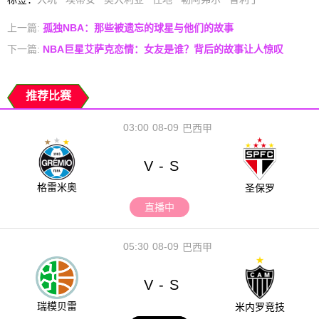
上一篇:
孤独NBA：那些被遗忘的球星与他们的故事
下一篇:
NBA巨星艾萨克恋情：女友是谁？背后的故事让人惊叹
推荐比赛
03:00
08-09
巴西甲
V
S
-
格雷米奥
圣保罗
直播中
05:30
08-09
巴西甲
V
S
-
瑞模贝雷
米内罗竞技