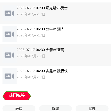
2026-07-17 07:00 尼克斯VS勇士
2026年-07月-17日
2026-07-17 06:00 公牛VS湖人
2026年-07月-17日
2026-07-17 04:30 火箭VS篮网
2026年-07月-17日
2026-07-17 04:00 雷霆VS独行侠
2026年-07月-17日
热门标签
玩偶
辉煌
腿部