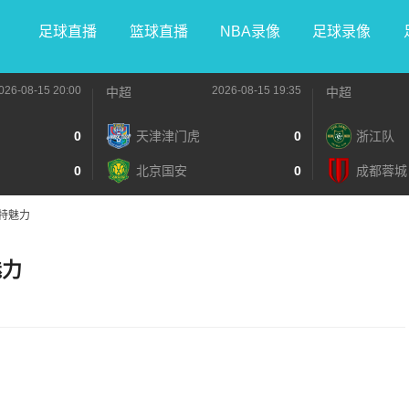
足球直播
篮球直播
NBA录像
足球录像
026-08-15 20:00
2026-08-15 19:35
中超
中超
0
天津津门虎
0
浙江队
0
北京国安
0
成都蓉城
特魅力
魅力