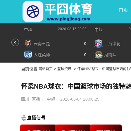
首页
2026-08-15 20:00
2
中超
中超
云南玉昆
0
上海申花
大连英博
0
河南队
当前位置:
>
>
网站首页
篮球资讯
怀柔NBA球衣：中国篮球市场的独
怀柔NBA球衣：中国篮球市场的独特
四川
直播卡
中超
2026-06-04 20:00:25
直播信号