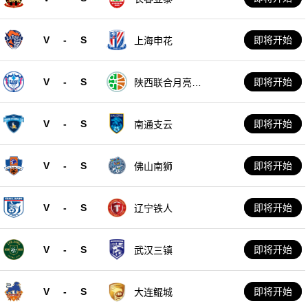
V
-
S
即将开始
上海申花
V
-
S
即将开始
陕西联合月亮泊
队
V
-
S
即将开始
南通支云
V
-
S
即将开始
佛山南狮
V
-
S
即将开始
辽宁铁人
V
-
S
即将开始
武汉三镇
V
-
S
即将开始
大连鲲城