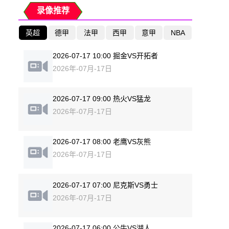
录像推荐
英超
德甲
法甲
西甲
意甲
NBA
2026-07-17 10:00 掘金VS开拓者
2026年-07月-17日
2026-07-17 09:00 热火VS猛龙
2026年-07月-17日
2026-07-17 08:00 老鹰VS灰熊
2026年-07月-17日
2026-07-17 07:00 尼克斯VS勇士
2026年-07月-17日
2026-07-17 06:00 公牛VS湖人