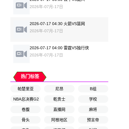
2026年-07月-17日
2026-07-17 04:30 火箭VS篮网
2026年-07月-17日
2026-07-17 04:00 雷霆VS独行侠
2026年-07月-17日
热门标签
帕楚里亚
尼昂
B组
NBA总决赛G2
乾贵士
学校
卷腹
直播网
麻将
骨头
阿根地区
预言帝