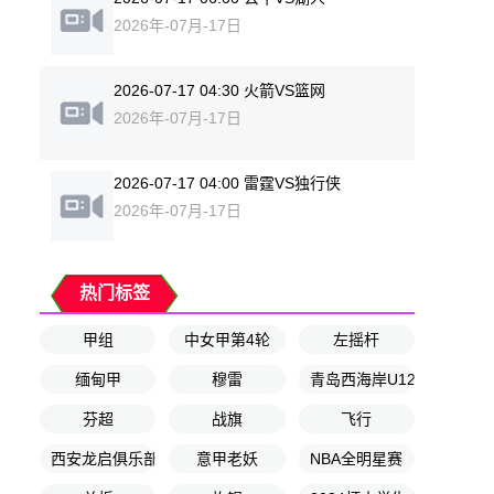
2026年-07月-17日
2026-07-17 04:30 火箭VS篮网
2026年-07月-17日
2026-07-17 04:00 雷霆VS独行侠
2026年-07月-17日
热门标签
甲组
中女甲第4轮
左摇杆
缅甸甲
穆雷
青岛西海岸U12
芬超
战旗
飞行
西安龙启俱乐部
意甲老妖
NBA全明星赛