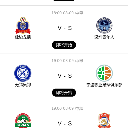
18:00
08-09
中甲
V
S
-
延边龙鼎
深圳青年人
即将开始
19:00
08-09
中甲
V
S
-
无锡吴钩
宁波职业足球俱乐部
即将开始
19:00
08-09
中超
V
S
-