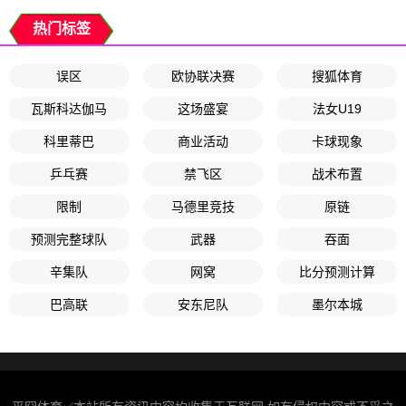
热门标签
误区
欧协联决赛
搜狐体育
瓦斯科达伽马
这场盛宴
法女U19
科里蒂巴
商业活动
卡球现象
乒乓赛
禁飞区
战术布置
限制
马德里竞技
原链
预测完整球队
武器
吞面
辛集队
网窝
比分预测计算
巴高联
安东尼队
墨尔本城