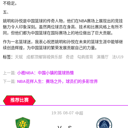
不稳定。
五、
姚明和孙悦是中国篮球的传奇人物，他们在NBA赛场上展现出的竞技
魅力令人印象深刻。虽然两位球员在身高、技术和比赛风格上有所不
同，但他们都为中国篮球在国际赛场上的地位做出了巨大贡献。
作为一名篮球迷，我衷心祝愿姚明和孙悦在未来的篮球生涯中能够继
续创造辉煌，为中国篮球的繁荣发展贡献自己的力量。
标签
：
天赋
成都顶耀锦城俱乐部
奇迹
勾肩搭背
演播厅
法U19
上一篇:
小榄NBA：中国小镇的篮球热情
下一篇:
NBA花样人生：赛场之外，球员们的多彩世界
推荐比赛
19:35
08-07
中超