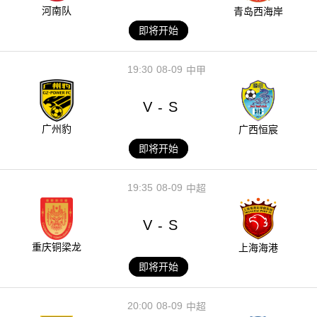
河南队
青岛西海岸
即将开始
19:30
08-09
中甲
V
S
-
广州豹
广西恒宸
即将开始
19:35
08-09
中超
V
S
-
重庆铜梁龙
上海海港
即将开始
20:00
08-09
中超