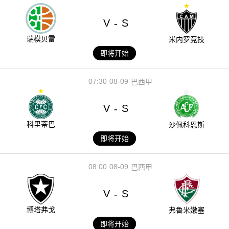
V
S
-
瑞模贝雷
米内罗竞技
即将开始
07:30
08-09
巴西甲
V
S
-
科里蒂巴
沙佩科恩斯
即将开始
08:00
08-09
巴西甲
V
S
-
博塔弗戈
弗鲁米嫩塞
即将开始