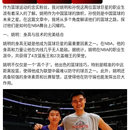
作为篮球运动的忠实粉丝，我对姚明和孙悦这两位篮球巨星的职业生
涯有着深入的了解。姚明作为中国篮球的旗帜，孙悦则是中国篮球的
未来之星。在这篇文章中，我将从多个角度解读他们的篮球之路，探
讨他们是如何在NBA舞台上闪耀的。
一、姚明：身高与技术的完美结合
姚明的身高无疑是他成为篮球巨星的最重要因素之一。在NBA，他的
身高和力量让他在内线几乎无人能敌。据统计，姚明在NBA的职业生
涯中，共获得了4次篮板王和2次盖帽王的荣誉。
姚明不仅仅是一个“高个子”。他出色的篮球技巧，特别是精准的中远
距离投篮，使得他成为联盟中最难以防守的球员之一。此外，姚明还
具备较强的身体素质和比赛智慧，这使得他在防守端也能发挥出巨大
作用。