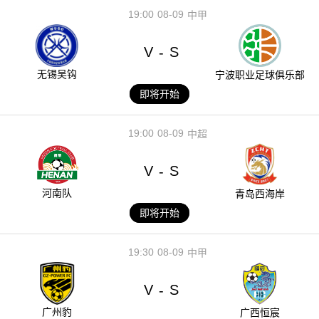
19:00
08-09
中甲
V
S
-
无锡吴钩
宁波职业足球俱乐部
即将开始
19:00
08-09
中超
V
S
-
河南队
青岛西海岸
即将开始
19:30
08-09
中甲
V
S
-
广州豹
广西恒宸