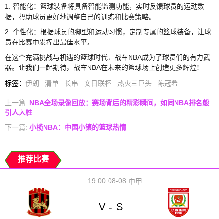
1. 智能化：篮球装备将具备智能监测功能，实时反馈球员的运动数
据，帮助球员更好地调整自己的训练和比赛策略。
2. 个性化：根据球员的脚型和运动习惯，定制专属的篮球装备，让球
员在比赛中发挥出最佳水平。
在这个充满挑战与机遇的篮球时代，战车NBA成为了球员们的有力武
器。让我们一起期待，战车NBA在未来的篮球场上创造更多辉煌！
标签
：
伊朗
清单
长串
女日联杯
热火三巨头
陈冠希
上一篇:
NBA全场录像回放：赛场背后的精彩瞬间，如同NBA排名般
引人入胜
下一篇:
小榄NBA：中国小镇的篮球热情
推荐比赛
19:00
08-08
中甲
V
S
-