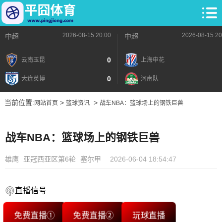
2026-08-15 20:00
2026-08-15 20
中超
中超
0
云南玉昆
上海申花
0
大连英博
河南队
当前位置:
>
>
网站首页
篮球资讯
战车NBA：篮球场上的钢铁巨兽
战车NBA：篮球场上的钢铁巨兽
雄鹰
亚冠西亚区第6轮
塞尔甲
2026-06-04 18:54:47
直播信号
免费直播①
免费直播②
玩球直播