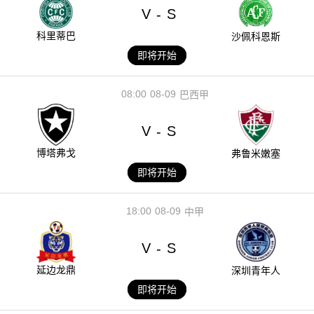
V
S
-
科里蒂巴
沙佩科恩斯
即将开始
08:00
08-09
巴西甲
V
S
-
博塔弗戈
弗鲁米嫩塞
即将开始
18:00
08-09
中甲
V
S
-
延边龙鼎
深圳青年人
即将开始