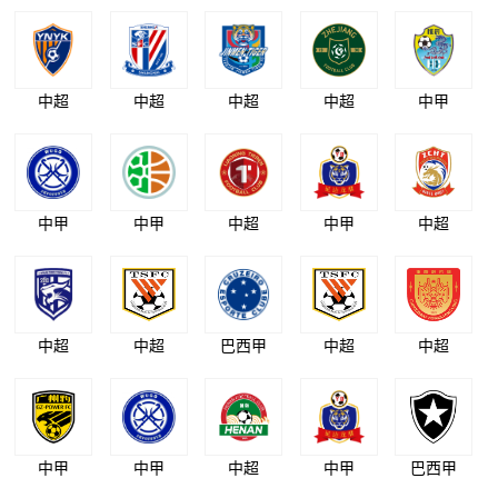
中超
中超
中超
中超
中甲
中甲
中甲
中超
中甲
中超
中超
中超
巴西甲
中超
中超
中甲
中甲
中超
中甲
巴西甲