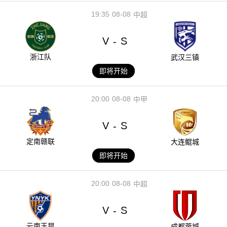
19:35
08-08
中超
V
S
-
浙江队
武汉三镇
即将开始
20:00
08-08
中甲
V
S
-
定南赣联
大连鲲城
即将开始
20:00
08-08
中超
V
S
-
云南玉昆
成都蓉城