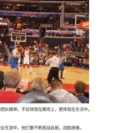
种团队精神，不仅体现在赛场上，更体现在生活中。
职业生涯中，他们要不断挑战自我，战胜困难。