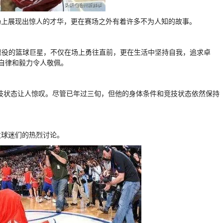
场上展现出惊人的才华，更在赛场之外有着许多不为人知的故事。
位退役的篮球巨星，不仅在场上勇往直前，更在生活中坚持自我，追求卓
自律和毅力令人敬佩。
技状态让人惊叹。尽管已年过三旬，但他的身体条件和竞技状态依然保持
发球迷们的热烈讨论。