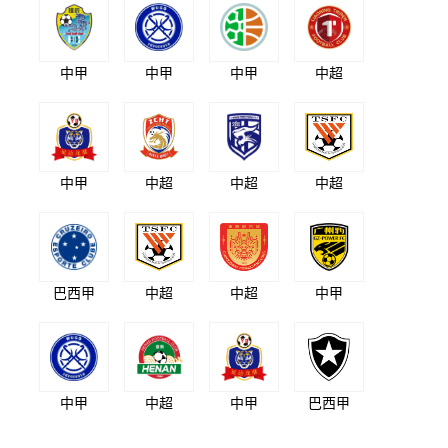
中甲
中甲
中甲
中超
中甲
中超
中超
中超
巴西甲
中超
中超
中甲
中甲
中超
中甲
巴西甲