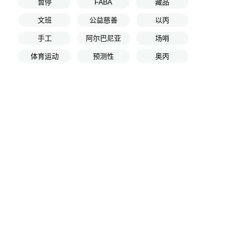
暂停
FABA
藏品
文班
公益慈善
以丙
手工
阿尔巴尼亚
场哨
体育运动
预测性
奥丙