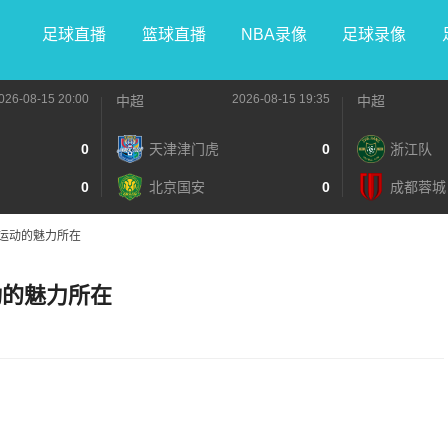
足球直播
篮球直播
NBA录像
足球录像
026-08-15 20:00
2026-08-15 19:35
中超
中超
0
天津津门虎
0
浙江队
0
北京国安
0
成都蓉城
球运动的魅力所在
动的魅力所在