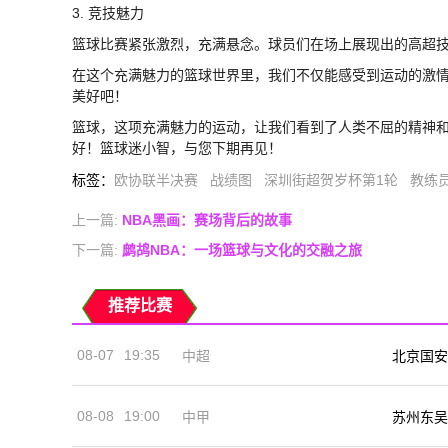
3. 竞技魅力
篮球比赛紧张激烈，充满悬念。球员们在场上展现出的高超
在这个充满魅力的篮球世界里，我们不仅能感受到运动的激
美好吧！
篮球，这项充满魅力的运动，让我们看到了人类不屈的精神
好！篮球迷小智，与您下期再见！
标签
：
欧协联半决赛
战绩图
深圳街超贺岁杯第1轮
教练
上一篇:
NBA黑画：赛场背后的故事
下一篇:
鹧鸪NBA：一场篮球与文化的交融之旅
推荐比赛
08-07
19:35
中超
北京国安
08-08
19:00
中甲
苏州东吴