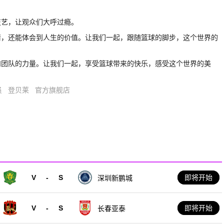
技艺，让观众们大呼过瘾。
情，还能体会到人生的价值。让我们一起，跟随篮球的脚步，这个世界的
和团队的力量。让我们一起，享受篮球带来的快乐，感受这个世界的美
员
登贝莱
官方旗舰店
V
-
S
即将开始
深圳新鹏城
V
-
S
即将开始
长春亚泰