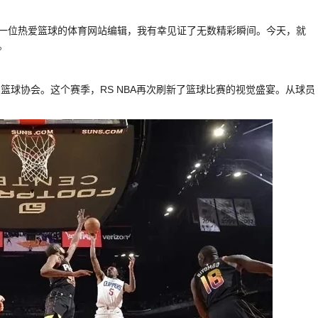
作为一位热爱篮球的体育网站编辑，我有幸见证了无数精彩瞬间。今天，就
。
iation”，即真实篮球协会。这个赛季，RS NBA再次刷新了篮球比赛的视觉盛宴。从球员
。