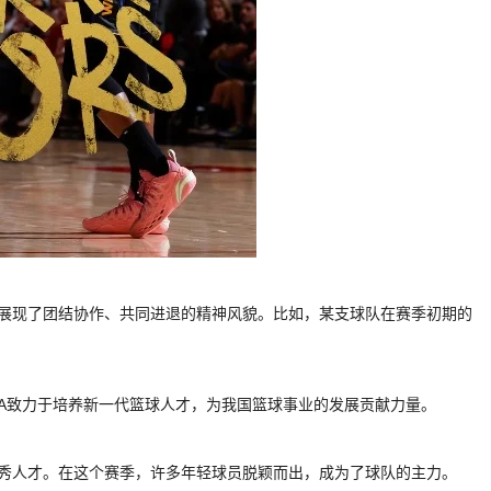
队都展现了团结协作、共同进退的精神风貌。比如，某支球队在赛季初期的
NBA致力于培养新一代篮球人才，为我国篮球事业的发展贡献力量。
量优秀人才。在这个赛季，许多年轻球员脱颖而出，成为了球队的主力。