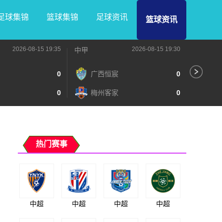
足球集锦
篮球集锦
足球资讯
篮球资讯
2026-08-15 19:35
2026-08-15 19:30
中甲
中甲
0
广西恒宸
0
无
0
梅州客家
0
广
热门赛事
中超
中超
中超
中超