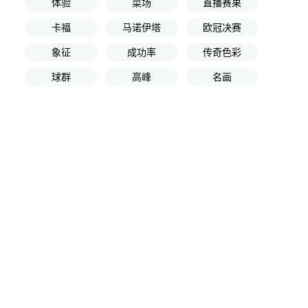
体验
菜场
直播赛果
卡福
马诺伊塔
欧冠决赛
象征
成功率
传奇色彩
球群
高峰
名画