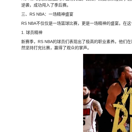
逆袭，成功闯入了季后赛。
三、RS NBA：一场精神盛宴
RS NBA不仅仅是一场篮球比赛，更是一场精神的盛宴。在
1. 球员精神
新赛季，RS NBA的球员们表现出了极高的职业素养。他
然坚持打完比赛，赢得了观众的掌声。