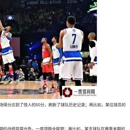
单场得分达到了惊人的50分，刷新了球队历史记录；再比如，某位球员的
季初期的战绩异常出色，一度领跑全联盟；再比如，某支球队在赛季末期的