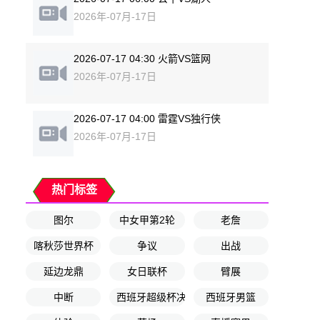
2026年-07月-17日
2026-07-17 04:30 火箭VS篮网
2026年-07月-17日
2026-07-17 04:00 雷霆VS独行侠
2026年-07月-17日
热门标签
图尔
中女甲第2轮
老詹
喀秋莎世界杯
争议
出战
延边龙鼎
女日联杯
臂展
中断
西班牙超级杯决赛
西班牙男篮