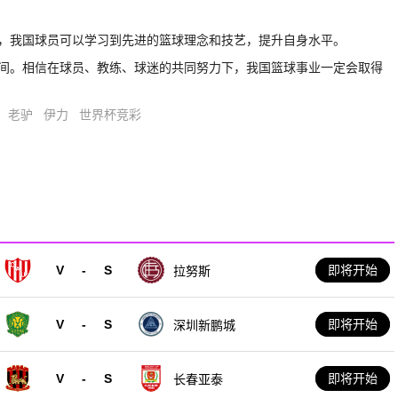
流，我国球员可以学习到先进的篮球理念和技艺，提升自身水平。
彩瞬间。相信在球员、教练、球迷的共同努力下，我国篮球事业一定会取得
老驴
伊力
世界杯竞彩
V
-
S
即将开始
拉努斯
V
-
S
即将开始
深圳新鹏城
V
-
S
即将开始
长春亚泰