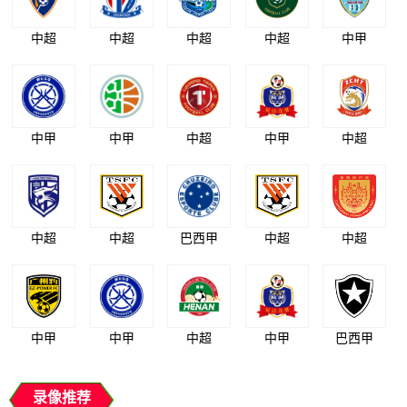
中超
中超
中超
中超
中甲
中甲
中甲
中超
中甲
中超
中超
中超
巴西甲
中超
中超
中甲
中甲
中超
中甲
巴西甲
录像推荐