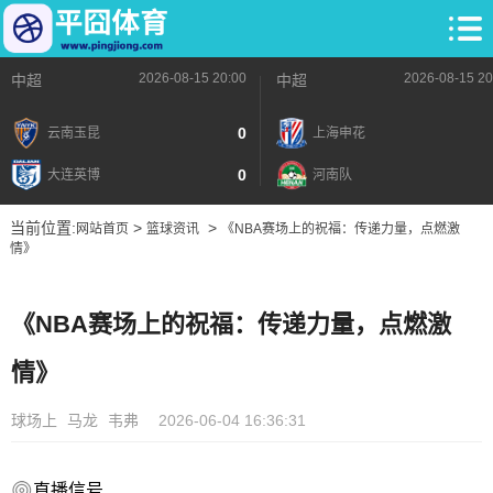
2026-08-15 20:00
2026-08-15 20
中超
中超
0
云南玉昆
上海申花
0
大连英博
河南队
当前位置:
>
>
网站首页
篮球资讯
《NBA赛场上的祝福：传递力量，点燃激
情》
《NBA赛场上的祝福：传递力量，点燃激
情》
球场上
马龙
韦弗
2026-06-04 16:36:31
直播信号