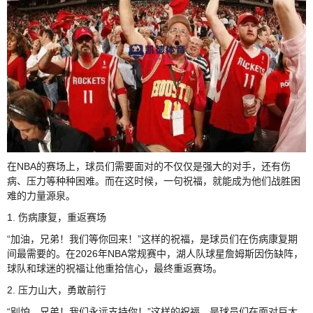
在NBA的赛场上，球员们需要面对的不仅仅是强大的对手，还有伤
病、压力等种种困难。而在这时候，一句祝福，就能成为他们战胜困
难的力量源泉。
1. 伤病康复，重返赛场
“加油，兄弟！我们等你回来！”这样的祝福，是球员们在伤病康复期
间最需要的。在2026年NBA常规赛中，湖人队球星詹姆斯因伤缺阵，
球队和球迷的祝福让他重拾信心，最终重返赛场。
2. 压力山大，勇敢前行
“别怕，兄弟！我们永远支持你！”这样的祝福，是球员们在面对巨大