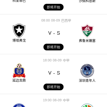
科里蒂巴
沙佩科恩斯
即将开始
08:00
08-09
巴西甲
V
S
-
博塔弗戈
弗鲁米嫩塞
即将开始
18:00
08-09
中甲
V
S
-
延边龙鼎
深圳青年人
即将开始
19:00
08-09
中甲