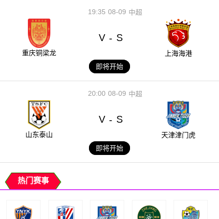
19:35
08-09
中超
V
S
-
重庆铜梁龙
上海海港
即将开始
20:00
08-09
中超
V
S
-
山东泰山
天津津门虎
即将开始
热门赛事