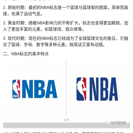
1. 原始时期：最初的NBA标志是一个篮球与篮球架的图案，简单而直
接，充满了运动气息。
2. 黄金时期：随着NBA影响力的不断扩大，标志也变得更加精致，加
入了更加丰富的元素，如篮球场、观众席等。
3. 现代时期：现在的NBA标志已经成为了全球篮球文化的象征，它融
合了篮球、字母、数字等多种元素，既简洁又富有动感。
二、NBA标志的美术特点