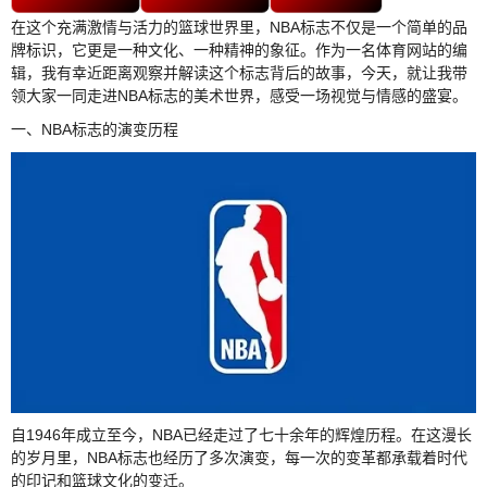
在这个充满激情与活力的篮球世界里，NBA标志不仅是一个简单的品
牌标识，它更是一种文化、一种精神的象征。作为一名体育网站的编
辑，我有幸近距离观察并解读这个标志背后的故事，今天，就让我带
领大家一同走进NBA标志的美术世界，感受一场视觉与情感的盛宴。
一、NBA标志的演变历程
自1946年成立至今，NBA已经走过了七十余年的辉煌历程。在这漫长
的岁月里，NBA标志也经历了多次演变，每一次的变革都承载着时代
的印记和篮球文化的变迁。