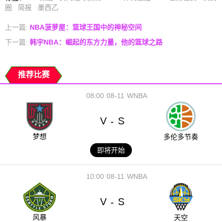
圈
简报
墨西乙
上一篇:
NBA菠萝屋：篮球王国中的神秘空间
下一篇:
韩宇NBA：崛起的东方力量，他的篮球之路
推荐比赛
08:00
08-11
WNBA
V
S
-
梦想
多伦多节奏
即将开始
10:00
08-11
WNBA
V
S
-
风暴
天空