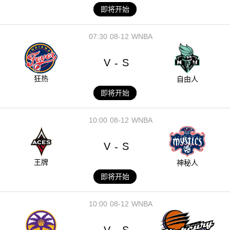
即将开始
07:30
08-12
WNBA
V
S
-
狂热
自由人
即将开始
10:00
08-12
WNBA
V
S
-
王牌
神秘人
即将开始
10:00
08-12
WNBA