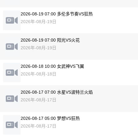
2026-08-19 07:00 多伦多节奏VS狂热
2026年-08月-19日
2026-08-19 07:00 阳光VS火花
2026年-08月-19日
2026-08-18 10:00 女武神VS飞翼
2026年-08月-18日
2026-08-17 07:00 水星VS波特兰火焰
2026年-08月-17日
2026-08-17 05:00 梦想VS狂热
2026年-08月-17日