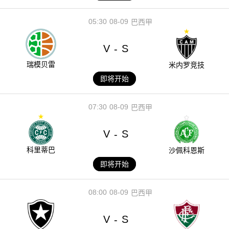
05:30
08-09
巴西甲
V
S
-
瑞模贝雷
米内罗竞技
即将开始
07:30
08-09
巴西甲
V
S
-
科里蒂巴
沙佩科恩斯
即将开始
08:00
08-09
巴西甲
V
S
-