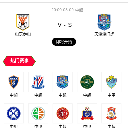
20:00
08-09
中超
V
S
-
山东泰山
天津津门虎
即将开始
热门赛事
中超
中超
中超
中超
中甲
中甲
中甲
中超
中甲
中超