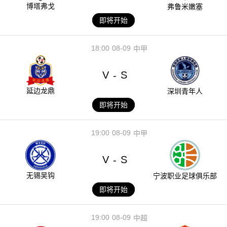
博塔弗戈
弗鲁米嫩塞
即将开始
18:00
08-09
中甲
V
S
-
延边龙鼎
深圳青年人
即将开始
19:00
08-09
中甲
V
S
-
无锡吴钩
宁波职业足球俱乐部
即将开始
19:00
08-09
中超