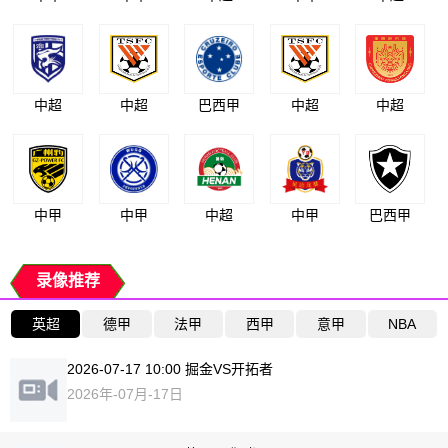
中超
中超
巴西甲
中超
中超
中甲
中甲
中超
中甲
巴西甲
录像推荐
英超
德甲
法甲
西甲
意甲
NBA
2026-07-17 10:00 掘金VS开拓者
2026年-07月-17日