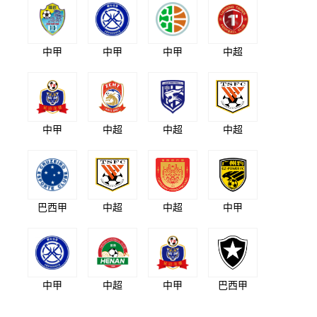
中甲
中甲
中甲
中超
中甲
中超
中超
中超
巴西甲
中超
中超
中甲
中甲
中超
中甲
巴西甲