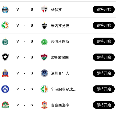
V
-
S
即将开始
圣保罗
V
-
S
即将开始
米内罗竞技
V
-
S
即将开始
沙佩科恩斯
V
-
S
即将开始
弗鲁米嫩塞
V
-
S
即将开始
深圳青年人
V
-
S
即将开始
宁波职业足球俱
乐部
V
-
S
即将开始
青岛西海岸