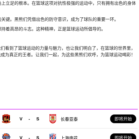
在场上立足的根本。在篮球这项对抗性极强的运动中，只有拥有出色的身体
利的关键。黑熊们凭借出色的防守意识，成为了球队的重要一环。
终保持着高昂的斗志。这种精神，正是篮球运动所倡导的。
我们看到了篮球运动的力量与魅力，也让我们明白了，在篮球的世界里，
能成为真正的王者。让我们一起，为这些黑熊们欢呼，为篮球运动喝彩！
V
-
S
即将开始
长春亚泰
V
-
S
即将开始
上海申花