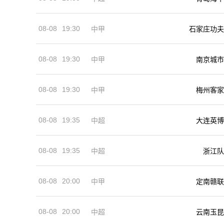
08-08
19:30
中甲
石家庄功夫
08-08
19:30
中甲
南京城市
08-08
19:30
中甲
梅州客家
08-08
19:35
中超
大连英博
08-08
19:35
中超
浙江队
08-08
20:00
中甲
定南赣联
08-08
20:00
中超
云南玉昆