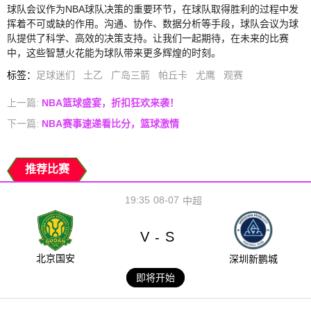
球队会议作为NBA球队决策的重要环节，在球队取得胜利的过程中发
挥着不可或缺的作用。沟通、协作、数据分析等手段，球队会议为球
队提供了科学、高效的决策支持。让我们一起期待，在未来的比赛
中，这些智慧火花能为球队带来更多辉煌的时刻。
标签
：
足球迷们
土乙
广岛三箭
帕丘卡
尤鹰
观赛
上一篇:
NBA篮球盛宴，折扣狂欢来袭！
下一篇:
NBA赛事速递看比分，篮球激情
推荐比赛
19:35
08-07
中超
V
S
-
北京国安
深圳新鹏城
即将开始