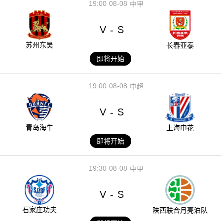
19:00
08-08
中甲
V
S
-
苏州东吴
长春亚泰
即将开始
19:00
08-08
中超
V
S
-
青岛海牛
上海申花
即将开始
19:30
08-08
中甲
V
S
-
石家庄功夫
陕西联合月亮泊队