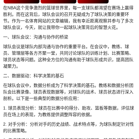
在NBA这个竞争激烈的篮球世界里，每一支球队都渴望在赛场上赢得
胜利。而在这背后，球队会议的召开无疑成为了球队决策的重要环
节。作为一名体育网站的文章编辑，我有幸近距离观察并参与了多次
球队会议，今天，就让我带你一起球队决策背后的智慧火花。
一、球队会议：沟通与协作的桥梁
球队会议是球队内部沟通与协作的重要平台。在会议中，教练、球
员、管理层等各方齐聚一堂，共同讨论球队的训练计划、比赛策略、
球员状态等问题。这种全方位的沟通有助于球队形成共识，提高团队
凝聚力。
二、数据驱动：科学决策的基石
在球队会议中，数据分析成为了科学决策的基石。教练和数据分析团
队会比赛录像、球员表现数据等，对球队的战术、球员状态进行深入
剖析。以下是一些典型的数据分析应用：
1. 球员表现分析：球员在比赛中的得分、助攻、篮板等数据，评估球
员在场上的表现，为教练提供调整阵容的依据。
2. 对手分析：分析对手的历史战绩、战术特点等，为球队制定针对性
的比赛策略。