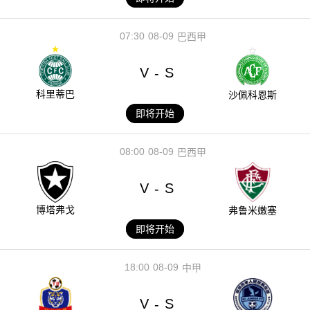
07:30
08-09
巴西甲
V
S
-
科里蒂巴
沙佩科恩斯
即将开始
08:00
08-09
巴西甲
V
S
-
博塔弗戈
弗鲁米嫩塞
即将开始
18:00
08-09
中甲
V
S
-