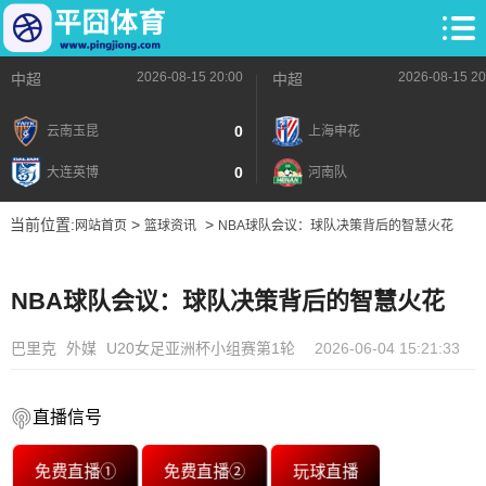
2026-08-15 20:00
2026-08-15 20
中超
中超
0
云南玉昆
上海申花
0
大连英博
河南队
当前位置:
>
>
网站首页
篮球资讯
NBA球队会议：球队决策背后的智慧火花
NBA球队会议：球队决策背后的智慧火花
巴里克
外媒
U20女足亚洲杯小组赛第1轮
2026-06-04 15:21:33
直播信号
免费直播①
免费直播②
玩球直播