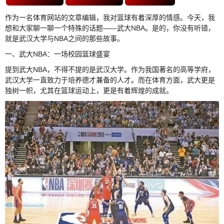
作为一名体育网站的文章编辑，我对篮球有着深厚的情感。今天，我
想和大家聊一聊一个特殊的话题——武大NBA。是的，你没有听错，
就是武汉大学与NBA之间的那些故事。
一、武大NBA：一场校园篮球盛宴
提到武大NBA，不得不提的是武汉大学。作为我国著名的高等学府，
武汉大学一直致力于培养德才兼备的人才。而在体育方面，武大更是
独树一帜，尤其在篮球运动上，更是有着辉煌的成就。