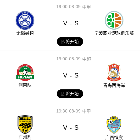
19:00
08-09
中甲
V
S
-
无锡吴钩
宁波职业足球俱乐部
即将开始
19:00
08-09
中超
V
S
-
河南队
青岛西海岸
即将开始
19:30
08-09
中甲
V
S
-
广州豹
广西恒宸