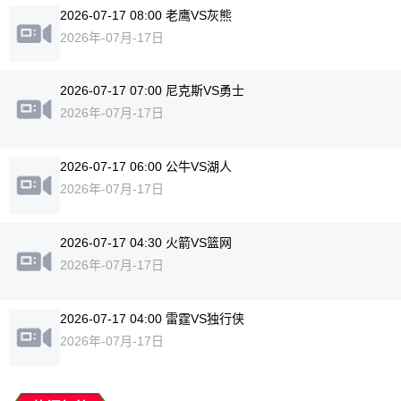
2026-07-17 08:00 老鹰VS灰熊
2026年-07月-17日
2026-07-17 07:00 尼克斯VS勇士
2026年-07月-17日
2026-07-17 06:00 公牛VS湖人
2026年-07月-17日
2026-07-17 04:30 火箭VS篮网
2026年-07月-17日
2026-07-17 04:00 雷霆VS独行侠
2026年-07月-17日