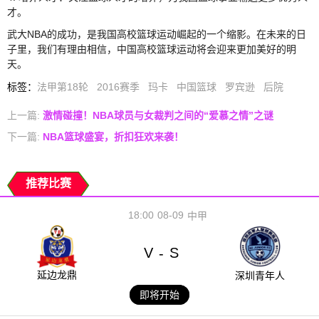
才。
武大NBA的成功，是我国高校篮球运动崛起的一个缩影。在未来的日
子里，我们有理由相信，中国高校篮球运动将会迎来更加美好的明
天。
标签
：
法甲第18轮
2016赛季
玛卡
中国篮球
罗宾逊
后院
上一篇:
激情碰撞！NBA球员与女裁判之间的“爱慕之情”之谜
下一篇:
NBA篮球盛宴，折扣狂欢来袭！
推荐比赛
18:00
08-09
中甲
V
S
-
延边龙鼎
深圳青年人
即将开始