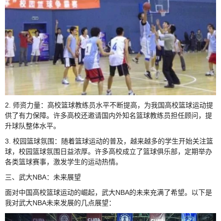
2. 师资力量：高校篮球教练员水平不断提高，为我国高校篮球运动提
供了有力保障。许多高校还邀请国内外知名篮球教练员担任顾问，提
升球队整体水平。
3. 校园篮球氛围：随着篮球运动的普及，越来越多的学生开始关注篮
球，校园篮球氛围日益浓厚。许多高校成立了篮球俱乐部，定期举办
各类篮球赛事，激发学生的运动热情。
三、武大NBA：未来展望
面对中国高校篮球运动的崛起，武大NBA的未来充满了希望。以下是
我对武大NBA未来发展的几点展望：