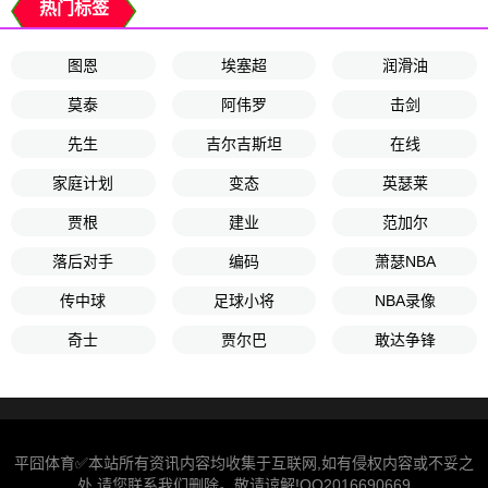
热门标签
图恩
埃塞超
润滑油
莫泰
阿伟罗
击剑
先生
吉尔吉斯坦
在线
家庭计划
变态
英瑟莱
贾根
建业
范加尔
落后对手
编码
萧瑟NBA
传中球
足球小将
NBA录像
奇士
贾尔巴
敢达争锋
平囧体育✅本站所有资讯内容均收集于互联网,如有侵权内容或不妥之
处,请您联系我们删除。敬请谅解!QQ2016690669