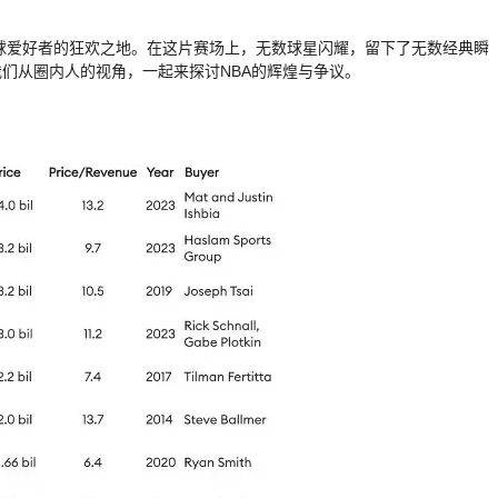
篮球爱好者的狂欢之地。在这片赛场上，无数球星闪耀，留下了无数经典瞬
我们从圈内人的视角，一起来探讨NBA的辉煌与争议。