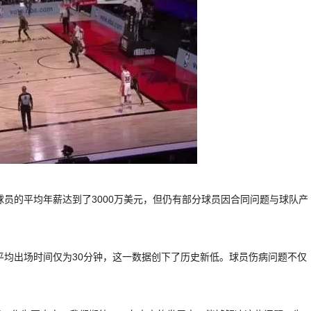
A球员的平均年薪达到了3000万美元，但仍有部分球员因合同问题与球队产
。
员的平均出场时间仅为30分钟，这一数据创下了历史新低。球员伤病问题不仅