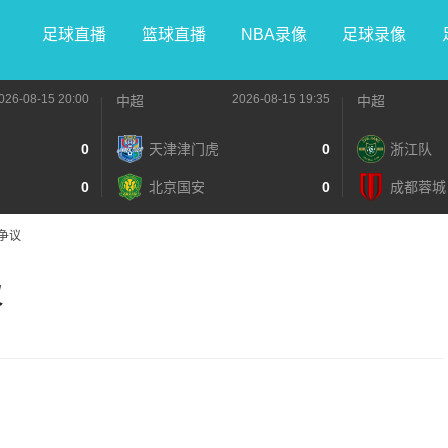
足球直播
篮球直播
NBA录像
足球录像
026-08-15 20:00
2026-08-15 19:35
中超
中超
0
天津津门虎
0
浙江队
0
北京国安
0
成都蓉城
争议
议