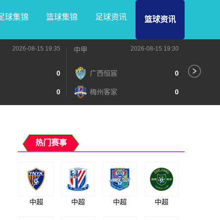
足球集锦
篮球集锦
足球资讯
篮球资讯
2026-08-15 19:35
2026-08-15 19:30
中甲
中甲
0
广西恒宸
0
无
0
梅州客家
0
广
热门赛事
中超
中超
中超
中超