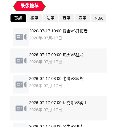
录像推荐
英超
德甲
法甲
西甲
意甲
NBA
2026-07-17 10:00 掘金VS开拓者
2026年-07月-17日
2026-07-17 09:00 热火VS猛龙
2026年-07月-17日
2026-07-17 08:00 老鹰VS灰熊
2026年-07月-17日
2026-07-17 07:00 尼克斯VS勇士
2026年-07月-17日
2026-07-17 06:00 公牛VS湖人