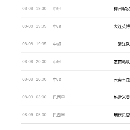
08-08
19:30
中甲
梅州客家
08-08
19:35
中超
大连英博
08-08
19:35
中超
浙江队
08-08
20:00
中甲
定南赣联
08-08
20:00
中超
云南玉昆
08-09
03:00
巴西甲
格雷米奥
08-09
05:30
巴西甲
瑞模贝雷