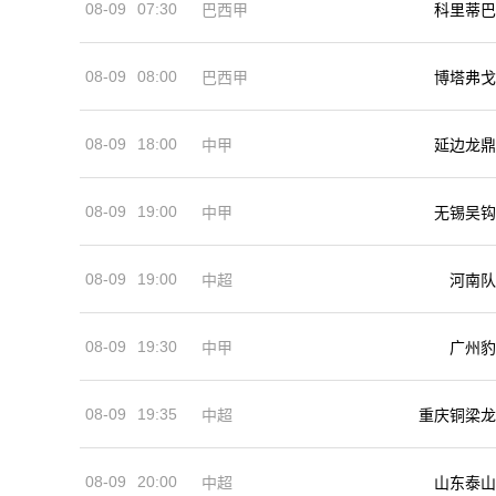
08-09
07:30
巴西甲
科里蒂巴
08-09
08:00
巴西甲
博塔弗戈
08-09
18:00
中甲
延边龙鼎
08-09
19:00
中甲
无锡吴钩
08-09
19:00
河南队
中超
08-09
19:30
中甲
广州豹
08-09
19:35
中超
重庆铜梁龙
08-09
20:00
中超
山东泰山