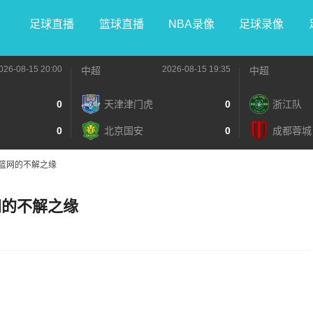
足球直播
篮球直播
NBA录像
足球录像
026-08-15 20:00
2026-08-15 19:35
中超
中超
0
天津津门虎
0
浙江队
0
北京国安
0
成都蓉城
A篮网的不解之缘
网的不解之缘