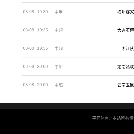
08-08
19:30
中甲
梅州客家
08-08
19:35
中超
大连英博
08-08
19:35
中超
浙江队
08-08
20:00
中甲
定南赣联
08-08
20:00
中超
云南玉昆
平囧体育✅本站所有资讯